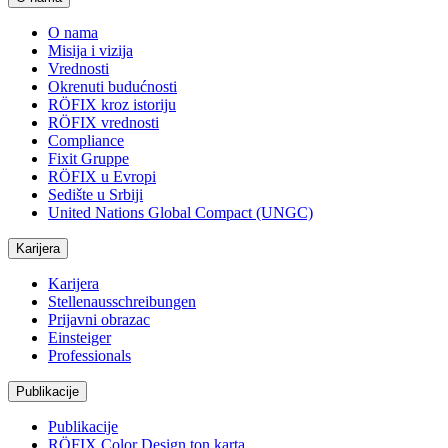
O nama
Misija i vizija
Vrednosti
Okrenuti budućnosti
RÖFIX kroz istoriju
RÖFIX vrednosti
Compliance
Fixit Gruppe
RÖFIX u Evropi
Sedište u Srbiji
United Nations Global Compact (UNGC)
Karijera
Karijera
Stellenausschreibungen
Prijavni obrazac
Einsteiger
Professionals
Publikacije
Publikacije
RÖFIX Color Design ton karta