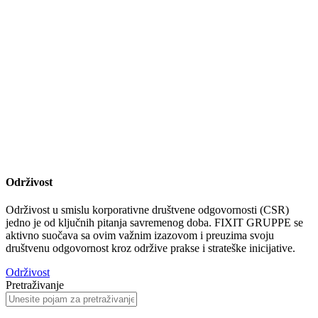
Održivost
Održivost u smislu korporativne društvene odgovornosti (CSR)
jedno je od ključnih pitanja savremenog doba. FIXIT GRUPPE se
aktivno suočava sa ovim važnim izazovom i preuzima svoju
društvenu odgovornost kroz održive prakse i strateške inicijative.
Održivost
Pretraživanje