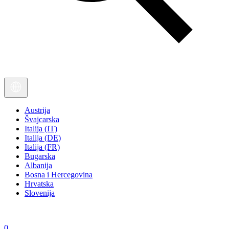
Austrija
Švajcarska
Italija (IT)
Italija (DE)
Italija (FR)
Bugarska
Albanija
Bosna i Hercegovina
Hrvatska
Slovenija
0