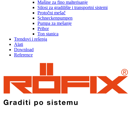
Mašine za fino malterisanje
Silosi za gradilište i transportni sistemi
Protočni mešač
Schneckenpumpen
Pumpa za mešanje
Pribor
Ton stanica
Trendovi i rešenja
Alati
Download
Reference