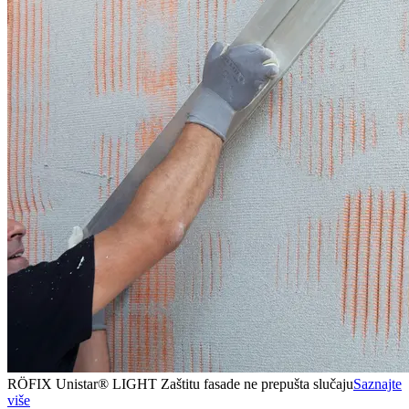
RÖFIX Unistar® LIGHT Zaštitu fasade ne prepušta slučaju
Saznajte
više