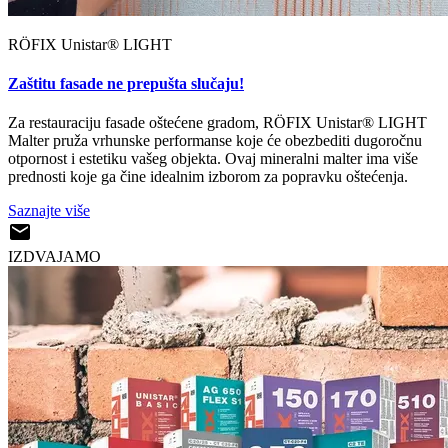
RÖFIX Unistar® LIGHT
Zaštitu fasade ne prepušta slučaju!
Za restauraciju fasade oštećene gradom, RÖFIX Unistar® LIGHT
Malter pruža vrhunske performanse koje će obezbediti dugoročnu
otpornost i estetiku vašeg objekta. Ovaj mineralni malter ima više
prednosti koje ga čine idealnim izborom za popravku oštećenja.
Saznajte više
IZDVAJAMO