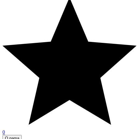
0
O nama