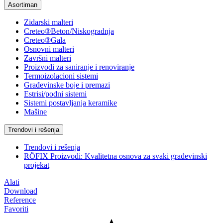
Asortiman
Zidarski malteri
Creteo®Beton/Niskogradnja
Creteo®Gala
Osnovni malteri
Završni malteri
Proizvodi za saniranje i renoviranje
Termoizolacioni sistemi
Građevinske boje i premazi
Estrisi/podni sistemi
Sistemi postavljanja keramike
Mašine
Trendovi i rešenja
Trendovi i rešenja
RÖFIX Proizvodi: Kvalitetna osnova za svaki građevinski
projekat
Alati
Download
Reference
Favoriti