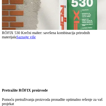
RÖFIX 530 Krečni malter: savršena kombinacija prirodnih
materijala
Saznajte više
Pretražite RÖFIX proizvode
Pomoću pretraživanja proizvoda pronađite optimalno rešenje za vaš
projekat