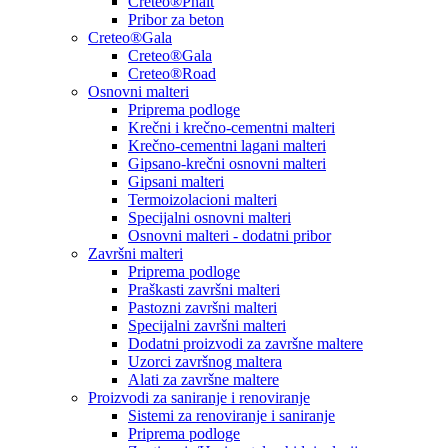
Creteo®Phalt
Pribor za beton
Creteo®Gala
Creteo®Gala
Creteo®Road
Osnovni malteri
Priprema podloge
Krečni i krečno-cementni malteri
Krečno-cementni lagani malteri
Gipsano-krečni osnovni malteri
Gipsani malteri
Termoizolacioni malteri
Specijalni osnovni malteri
Osnovni malteri - dodatni pribor
Završni malteri
Priprema podloge
Praškasti završni malteri
Pastozni završni malteri
Specijalni završni malteri
Dodatni proizvodi za završne maltere
Uzorci završnog maltera
Alati za završne maltere
Proizvodi za saniranje i renoviranje
Sistemi za renoviranje i saniranje
Priprema podloge