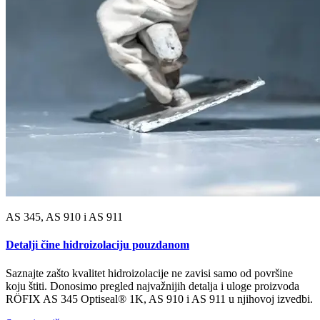
AS 345, AS 910 i AS 911
Detalji čine hidroizolaciju pouzdanom
Saznajte zašto kvalitet hidroizolacije ne zavisi samo od površine
koju štiti. Donosimo pregled najvažnijih detalja i uloge proizvoda
RÖFIX AS 345 Optiseal® 1K, AS 910 i AS 911 u njihovoj izvedbi.