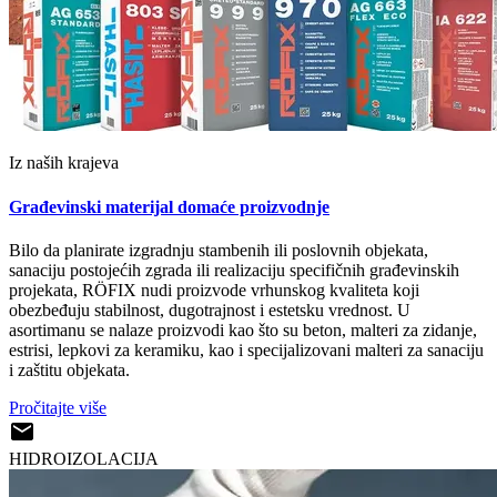
Iz naših krajeva
Građevinski materijal domaće proizvodnje
Bilo da planirate izgradnju stambenih ili poslovnih objekata,
sanaciju postojećih zgrada ili realizaciju specifičnih građevinskih
projekata, RÖFIX nudi proizvode vrhunskog kvaliteta koji
obezbeđuju stabilnost, dugotrajnost i estetsku vrednost. U
asortimanu se nalaze proizvodi kao što su beton, malteri za zidanje,
estrisi, lepkovi za keramiku, kao i specijalizovani malteri za sanaciju
i zaštitu objekata.
Pročitajte više
HIDROIZOLACIJA