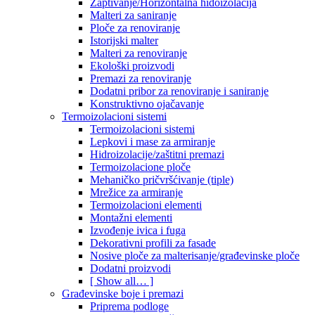
Zaptivanje/Horizontalna hidoizolacija
Malteri za saniranje
Ploče za renoviranje
Istorijski malter
Malteri za renoviranje
Ekološki proizvodi
Premazi za renoviranje
Dodatni pribor za renoviranje i saniranje
Konstruktivno ojačavanje
Termoizolacioni sistemi
Termoizolacioni sistemi
Lepkovi i mase za armiranje
Hidroizolacije/zaštitni premazi
Termoizolacione ploče
Mehaničko pričvršćivanje (tiple)
Mrežice za armiranje
Termoizolacioni elementi
Montažni elementi
Izvođenje ivica i fuga
Dekorativni profili za fasade
Nosive ploče za malterisanje/građevinske ploče
Dodatni proizvodi
[ Show all… ]
Građevinske boje i premazi
Priprema podloge