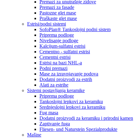
Premazi za unutrašnje zidove
Premazi za fasade
Pastozne glet mase
Praškaste glet mase
Estrisi/podni sistemi
SofoPlan® Tankoslojni podni sistem
Priprema podloge
Nivelisanje podloge
Kalcijum-sulfatni estrisi
Cementno - sulfatni estrisi
Cementni estrisi
Estrisi na bazi NHL-a
Podni premazi
Mase za izravnjavanje podova
Dodatni proizvodi za estrih
Alati za estrihe
Sistemi postavljanja keramike
Priprema podloge
Tankoslojni lepkovi za keramiku
Srednjeslojni lepkovi za keramiku
Fug masa
Dodatni proizvodi za keramiku i prirodni kamen
Zaptivanje fuga
Fliesen- und Naturstein Spezialprodukte
Mašine