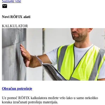
Saznajte više
Novi RÖFIX alati
KALKULATOR
Obračun potrošnje
Uz pomoć RÖFIX kalkulatora možete vrlo lako u samo nekoliko
koraka izračunati potrošnju materijala.