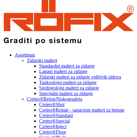
Asortiman
Zidarski malteri
Standardni malteri za zidanje
Lagani malteri za zidanje
Zidarski malteri za zidanje vidljivih zidova
Tankoslojni malteri za zidanje
Srednjeslojni malteri za zidanje
Specijalni malteri za zidanje
Creteo®Beton/Niskogradnja
Creteo®Shot
Creteo®Repair - sanacioni malteri za betone
Creteo®Standard
Creteo®Special
Creteo®Inject
Creteo®Floor