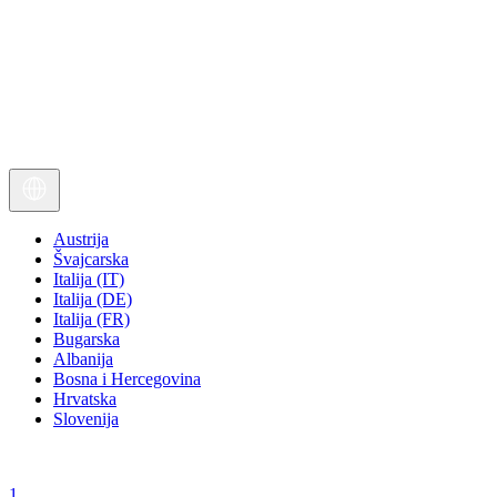
Austrija
Švajcarska
Italija (IT)
Italija (DE)
Italija (FR)
Bugarska
Albanija
Bosna i Hercegovina
Hrvatska
Slovenija
1