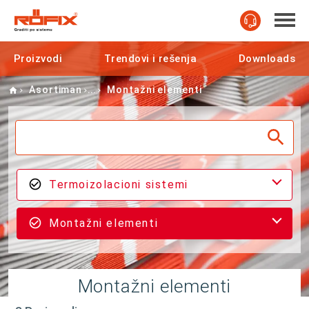
Proizvodi
Trendovi i rešenja
Downloads
Home
Asortiman
Montažni elementi
Termoizolacioni sistemi
Montažni elementi
Montažni elementi