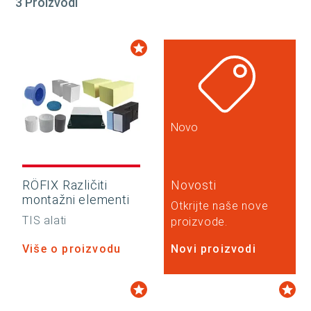
3 Proizvodi
Novo
RÖFIX Različiti
Novosti
montažni elementi
Otkrijte naše nove
TIS alati
proizvode.
Više o proizvodu
Novi proizvodi