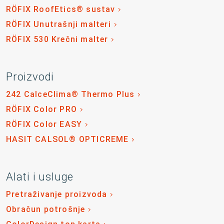
RÖFIX RoofEtics® sustav
RÖFIX Unutrašnji malteri
RÖFIX 530 Krečni malter
Proizvodi
242 CalceClima® Thermo Plus
RÖFIX Color PRO
RÖFIX Color EASY
HASIT CALSOL® OPTICREME
Alati i usluge
Pretraživanje proizvoda
Obračun potrošnje