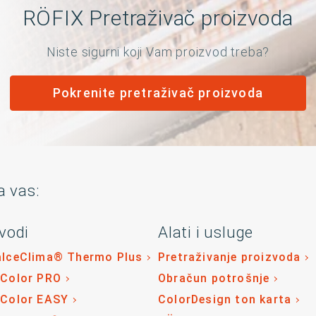
RÖFIX Pretraživač proizvoda
Niste sigurni koji Vam proizvod treba?
Pokrenite pretraživač proizvoda
a vas:
vodi
Alati i usluge
alceClima® Thermo Plus
Pretraživanje proizvoda
 Color PRO
Obračun potrošnje
 Color EASY
ColorDesign ton karta