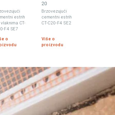
0
20
zovezujući
Brzovezujući
mentni estrih
cementni estrih
 vlaknima CT-
CT-C20-F4 SE2
0-F4 SE7
še o
Više o
oizvodu
proizvodu