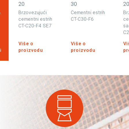
20
30
2
Brzovezujući
Cementni estrih
Br
.
cementni estrih
CT-C30-F6
ce
CT-C20-F4 SE7
sa
C2
Više o
Više o
Vi
i
proizvodu
proizvodu
pr