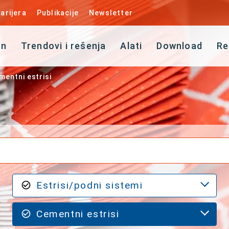
arijera
Publikacije
Newsletter
an
Trendovi i rešenja
Alati
Download
Re
mentni estrisi
Estrisi/podni sistemi
Cementni estrisi