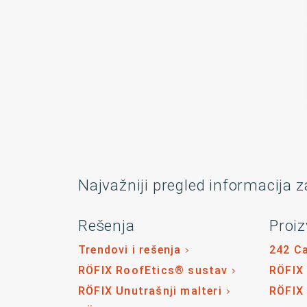
Najvažniji pregled informacija z
Rešenja
Proiz
Trendovi i rešenja
242 C
RÖFIX RoofEtics® sustav
RÖFIX
RÖFIX Unutrašnji malteri
RÖFIX