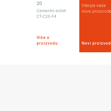
20
Otkrijte naše
Cementni estrih
nove proizvode
CT-C20-F4
Više o
proizvodu
Novi proizvod