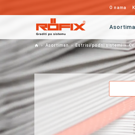
O nama
K
Asortim
Home
Asortiman
Estrisi/podni sistemi
Ce