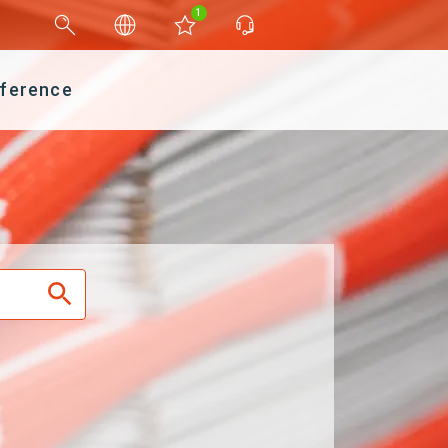
1
ference