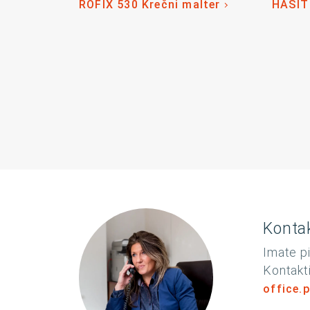
RÖFIX 530 Krečni malter
HASIT
Kontak
Imate pi
Kontakti
office.