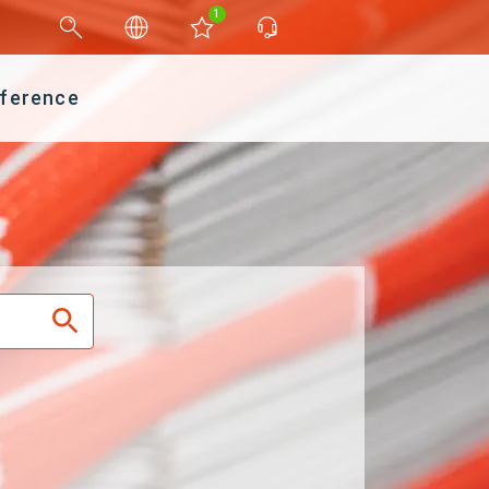
1
ference