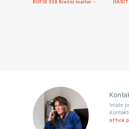
RÖFIX 530 Krečni malter
HASIT
Kontak
Imate pi
Kontakti
office.