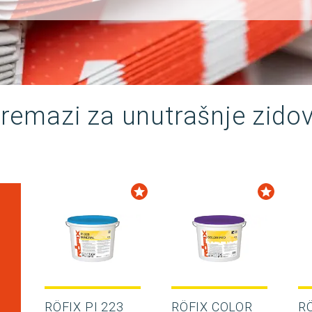
remazi za unutrašnje zido
RÖFIX PI 223
RÖFIX COLOR
RÖ