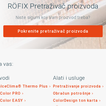
RÖFIX Pretraživač proizvoda
Niste sigurni koji Vam proizvod treba?
Pokrenite pretraživač proizvoda
a vas:
vodi
Alati i usluge
alceClima® Thermo Plus
Pretraživanje proizvoda
 Color PRO
Obračun potrošnje
 Color EASY
ColorDesign ton karta