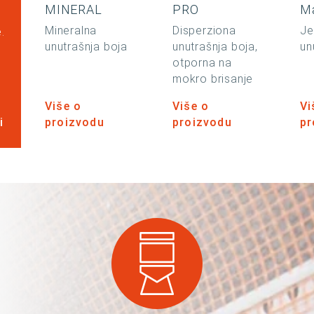
MINERAL
PRO
M
Mineralna
Disperziona
Je
.
unutrašnja boja
unutrašnja boja,
un
otporna na
mokro brisanje
Više o
Više o
Vi
i
proizvodu
proizvodu
pr