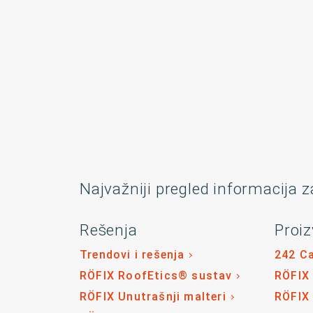
Najvažniji pregled informacija z
Rešenja
Proiz
Trendovi i rešenja
242 C
RÖFIX RoofEtics® sustav
RÖFIX
RÖFIX Unutrašnji malteri
RÖFIX