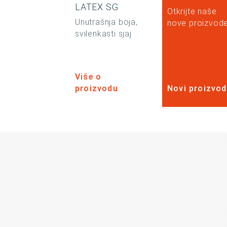
LATEX SG
Otkrijte naše
Unutrašnja boja,
nove proizvode
svilenkasti sjaj
Više o
proizvodu
Novi proizvod