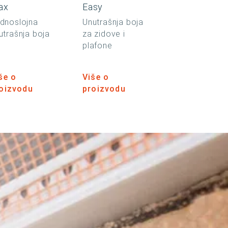
ax
Easy
dnoslojna
Unutrašnja boja
utrašnja boja
za zidove i
plafone
še o
Više o
oizvodu
proizvodu