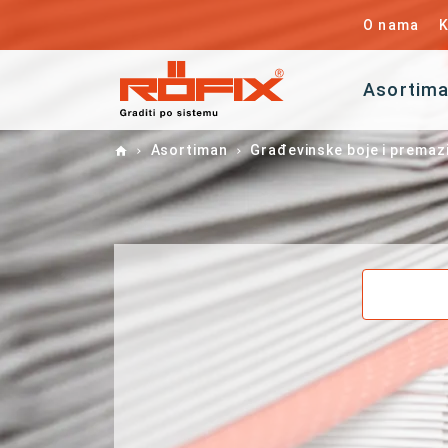
O nama
K
Asortim
Home
Asortiman
Građevinske boje i premaz