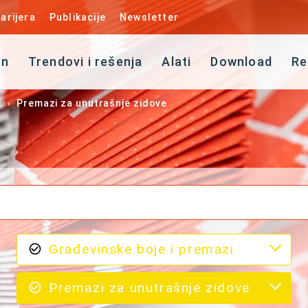
arijera
Publikacije
Newsletter
an
Trendovi i rešenja
Alati
Download
Re
i
Premazi za unutrašnje zidove
Građevinske boje i premazi
Premazi za unutrašnje zidove