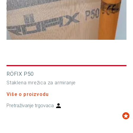
RÖFIX P50
Staklena mrežica za armiranje
Više o proizvodu
Pretraživanje trgovaca