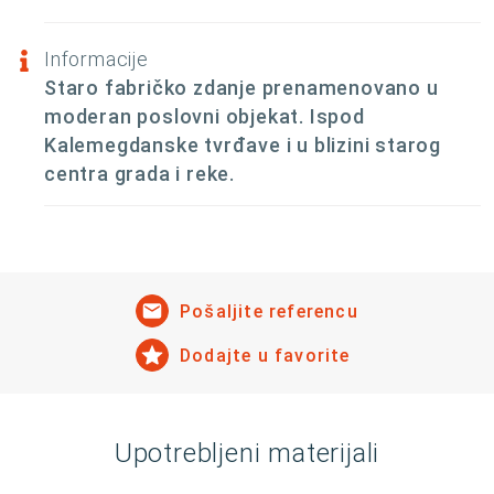
Informacije
Staro fabričko zdanje prenamenovano u
moderan poslovni objekat. Ispod
Kalemegdanske tvrđave i u blizini starog
centra grada i reke.
Pošaljite referencu
Dodajte u favorite
Upotrebljeni materijali