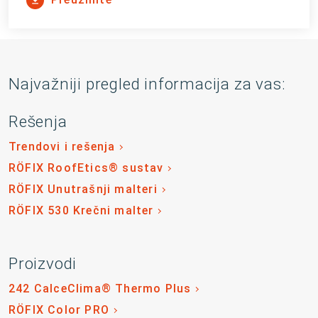
Najvažniji pregled informacija za vas:
Rešenja
Trendovi i rešenja
RÖFIX RoofEtics® sustav
RÖFIX Unutrašnji malteri
RÖFIX 530 Krečni malter
Proizvodi
242 CalceClima® Thermo Plus
RÖFIX Color PRO