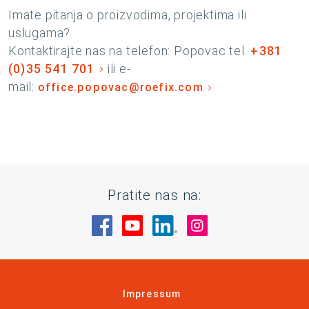
Imate pitanja o proizvodima, projektima ili
uslugama?
Kontaktirajte nas na telefon: Popovac tel.
+381
(0)35 541 701
ili e-
mail:
office.popovac@roefix.com
Pratite nas na:
Posetite nas na Facebook
Posetite nas na YouTube
Posetite nas na Linked
Posetite nas na 
Impressum