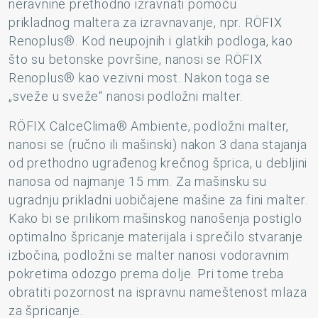
neravnine prethodno izravnati pomoću
prikladnog maltera za izravnavanje, npr. RÖFIX
Renoplus®. Kod neupojnih i glatkih podloga, kao
što su betonske površine, nanosi se RÖFIX
Renoplus® kao vezivni most. Nakon toga se
„sveže u sveže“ nanosi podložni malter.
RÖFIX CalceClima® Ambiente, podložni malter,
nanosi se (ručno ili mašinski) nakon 3 dana stajanja
od prethodno ugrađenog krečnog šprica, u debljini
nanosa od najmanje 15 mm. Za mašinsku su
ugradnju prikladni uobičajene mašine za fini malter.
Kako bi se prilikom mašinskog nanošenja postiglo
optimalno špricanje materijala i sprečilo stvaranje
izbočina, podložni se malter nanosi vodoravnim
pokretima odozgo prema dolje. Pri tome treba
obratiti pozornost na ispravnu nameštenost mlaza
za špricanje.