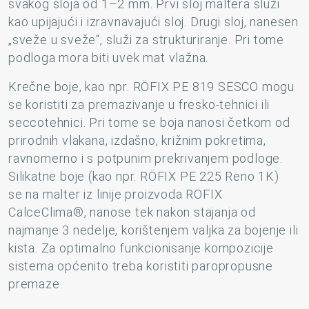
svakog sloja od 1–2 mm. Prvi sloj maltera služi
kao upijajući i izravnavajući sloj. Drugi sloj, nanesen
„sveže u sveže“, služi za strukturiranje. Pri tome
podloga mora biti uvek mat vlažna.
Krečne boje, kao npr. RÖFIX PE 819 SESCO mogu
se koristiti za premazivanje u fresko-tehnici ili
seccotehnici. Pri tome se boja nanosi četkom od
prirodnih vlakana, izdašno, križnim pokretima,
ravnomerno i s potpunim prekrivanjem podloge.
Silikatne boje (kao npr. RÖFIX PE 225 Reno 1K)
se na malter iz linije proizvoda RÖFIX
CalceClima®, nanose tek nakon stajanja od
najmanje 3 nedelje, korištenjem valjka za bojenje ili
kista. Za optimalno funkcionisanje kompozicije
sistema općenito treba koristiti paropropusne
premaze.