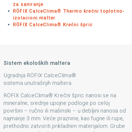
za saniranje
RÖFIX CalceClima® Thermo krečni toplotno-
izolacioni malter
RÖFIX CalceClima® Krečni špric
Sistem ekoloških maltera
Ugradnja RÖFIX CalceClima®
sistema unutrašnjih maltera
RÖFIX CalceClima® Krečni špric nanosi se na
mineralne, srednje upojne podloge po celoj
površini – ručno ili mašinski – u debljini nanosa od
najmanje 3 mm. Veće praznine, kao fugne ili rupe,
prethodno zatvoriti prikladnim materijalom. Grube