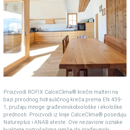
Proizvodi RÖFIX CalceClima® krečni malteri na
bazi prirodnog hidrauličnog kreča prema EN 459-
1, pružaju mnoge građevinskobiološke i ekološke
prednosti. Proizvodi iz linije CalceClima® poseduju
Natureplus i ANAB ateste. Ove nezavisne oznake
kvalitete potrošačima jamče da građevinski