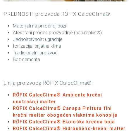
PREDNOSTI proizvoda RÖFIX CalceClima®:
Materijali na prirodnoj bazi
Atestirani proces proizvodnje (natureplus®)
Jednostavnost ugradnje
Ionizacija, prijatna klima
Tradicionalni proizvod
Bez cementa
Linija proizvoda RÖFIX CalceClima®:
RÖFIX CalceClima® Ambiente krečni
unutrašnji malter
RÖFIX CalceClima® Canapa Finitura fini
krečni malter obogaćen vlaknima konoplje
RÖFIX CalceClima® Ekološka krečna boja
RÖFIX CalceClima® Hidraulično-krečni malter