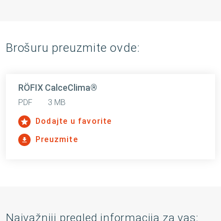
Brošuru preuzmite ovde:
RÖFIX CalceClima®
PDF
3 MB
Dodajte u favorite
Preuzmite
Najvažniji pregled informacija za vas: