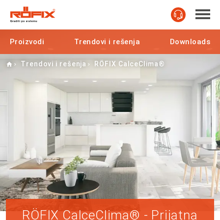
Proizvodi
Trendovi i rešenja
Downloads
Home
Trendovi i rešenja
RÖFIX CalceClima®
RÖFIX CalceClima® - Prijatna