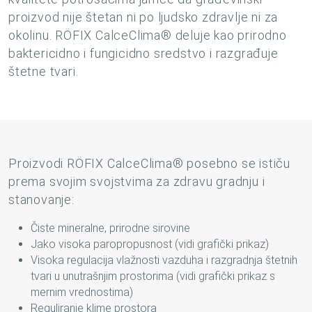
proizvod nije štetan ni po ljudsko zdravlje ni za
okolinu. RÖFIX CalceClima® deluje kao prirodno
baktericidno i fungicidno sredstvo i razgrađuje
štetne tvari.
Proizvodi RÖFIX CalceClima® posebno se ističu
prema svojim svojstvima za zdravu gradnju i
stanovanje:
Čiste mineralne, prirodne sirovine
Jako visoka paropropusnost (vidi grafički prikaz)
Visoka regulacija vlažnosti vazduha i razgradnja štetnih
tvari u unutrašnjim prostorima (vidi grafički prikaz s
mernim vrednostima)
Reguliranje klime prostora