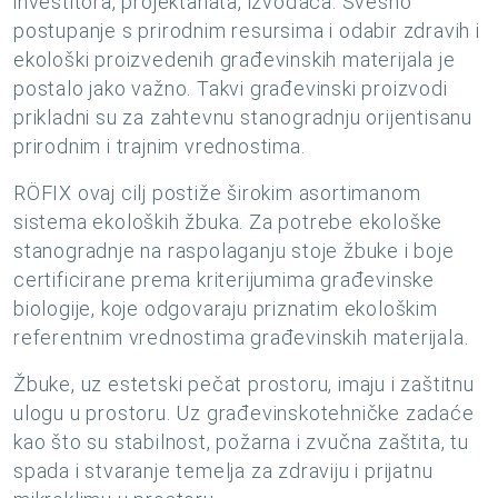
investitora, projektanata, izvođača. Svesno
postupanje s prirodnim resursima i odabir zdravih i
ekološki proizvedenih građevinskih materijala je
postalo jako važno. Takvi građevinski proizvodi
prikladni su za zahtevnu stanogradnju orijentisanu
prirodnim i trajnim vrednostima.
RÖFIX ovaj cilj postiže širokim asortimanom
sistema ekoloških žbuka. Za potrebe ekološke
stanogradnje na raspolaganju stoje žbuke i boje
certificirane prema kriterijumima građevinske
biologije, koje odgovaraju priznatim ekološkim
referentnim vrednostima građevinskih materijala.
Žbuke, uz estetski pečat prostoru, imaju i zaštitnu
ulogu u prostoru. Uz građevinskotehničke zadaće
kao što su stabilnost, požarna i zvučna zaštita, tu
spada i stvaranje temelja za zdraviju i prijatnu