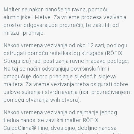
Malter se nakon nanošenja ravna, pomoću
aluminijske H-letve. Za vrijeme procesa vezivanja
prostor odgovarajuće prozračiti, te zaštititi od
mraza i promaje.
Nakon vremena vezivanja od oko 12 sati, podlogu
ostrugati pomoću rešetkastog strugača (RÖFIX
Strugalica) radi postizanja ravne hrapave podloge.
Na taj se način odstranjuju površinski film i
omogućuje dobro prianjanje sljedećih slojeva
maltera. Za vreme vezivanja treba osigurati dobre
uslove sušenja i stvrdnjavanja (npr. prozračivanjem
pomoću otvaranja svih otvora).
Nakon vremena vezivanja od najmanje jednog
tjedna nanosi se završni malter RÖFIX
CalceClima® Fino, dvoslojno, debljine nanosa