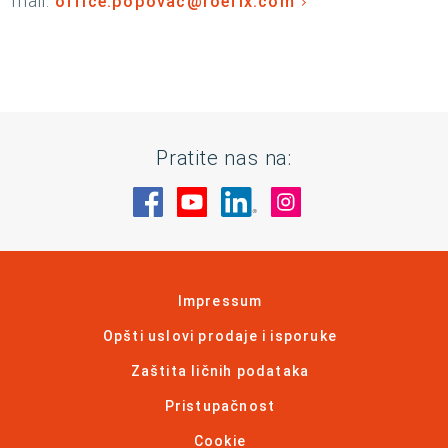
mail:
office.popovac@roefix.com
Pratite nas na:
Posetite nas na Facebook
Posetite nas na YouTube
Posetite nas na Linked
Posetite nas na 
Impressum
Opšti uslovi prodaje i isporuke
Zaštita ličnih podataka
Pristupačnost
Cookie