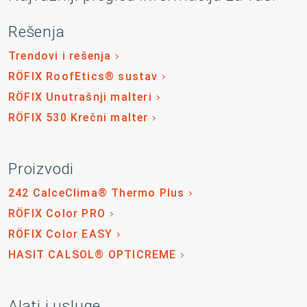
Rešenja
Trendovi i rešenja
RÖFIX RoofEtics® sustav
RÖFIX Unutrašnji malteri
RÖFIX 530 Krečni malter
Proizvodi
242 CalceClima® Thermo Plus
RÖFIX Color PRO
RÖFIX Color EASY
HASIT CALSOL® OPTICREME
Alati i usluge