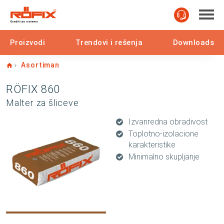
Proizvodi
Trendovi i rešenja
Downloads
Home
Asortiman
RÖFIX 860
Malter za šliceve
Izvanredna obradivost
Toplotno-izolacione
karakteristike
Minimalno skupljanje