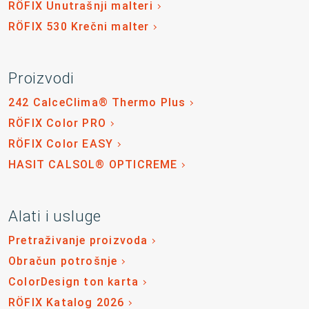
RÖFIX Unutrašnji malteri
RÖFIX 530 Krečni malter
Proizvodi
242 CalceClima® Thermo Plus
RÖFIX Color PRO
RÖFIX Color EASY
HASIT CALSOL® OPTICREME
Alati i usluge
Pretraživanje proizvoda
Obračun potrošnje
ColorDesign ton karta
RÖFIX Katalog 2026