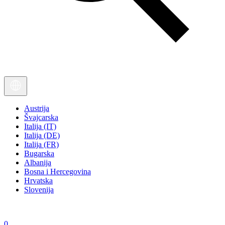
Austrija
Švajcarska
Italija (IT)
Italija (DE)
Italija (FR)
Bugarska
Albanija
Bosna i Hercegovina
Hrvatska
Slovenija
0