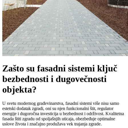
Zašto su fasadni sistemi ključ
bezbednosti i dugovečnosti
objekta?
U svetu modernog građevinarstva, fasadni sistemi više nisu samo
estetski dodatak zgradi, oni su njen funkcionalni štit, regulator
energije i dugoročna investicija u bezbednost i održivost. Kvalitetna
fasada štiti zgradu od spoljašnjih uticaja, obezbeđuje optimalne
uslove života i značajno produžava vek trajanja zgrade.