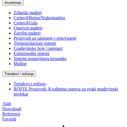
Asortiman
Zidarski malteri
Creteo®Beton/Niskogradnja
Creteo®Gala
Osnovni malteri
Završni malteri
Proizvodi za saniranje i renoviranje
Termoizolacioni sistemi
Građevinske boje i premazi
Estrisi/podni sistemi
Sistemi postavljanja keramike
Mašine
Trendovi i rešenja
Trendovi i rešenja
RÖFIX Proizvodi: Kvalitetna osnova za svaki građevinski
projekat
Alati
Download
Reference
Favoriti