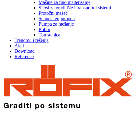
Mašine za fino malterisanje
Silosi za gradilište i transportni sistemi
Protočni mešač
Schneckenpumpen
Pumpa za mešanje
Pribor
Ton stanica
Trendovi i rešenja
Alati
Download
Reference