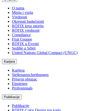
O nama
Misija i vizija
Vrednosti
Okrenuti budućnosti
RÖFIX kroz istoriju
RÖFIX vrednosti
Compliance
Fixit Gruppe
RÖFIX u Evropi
Sedište u Srbiji
United Nations Global Compact (UNGC)
Karijera
Karijera
Stellenausschreibungen
Prijavni obrazac
Einsteiger
Professionals
Publikacije
Publikacije
RÖFIX Color Design ton karta