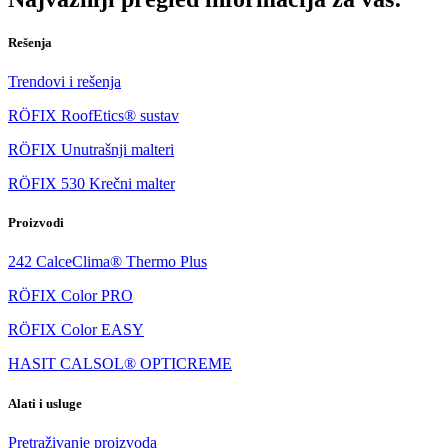
Rešenja
Trendovi i rešenja
RÖFIX RoofEtics® sustav
RÖFIX Unutrašnji malteri
RÖFIX 530 Krečni malter
Proizvodi
242 CalceClima® Thermo Plus
RÖFIX Color PRO
RÖFIX Color EASY
HASIT CALSOL® OPTICREME
Alati i usluge
Pretraživanje proizvoda