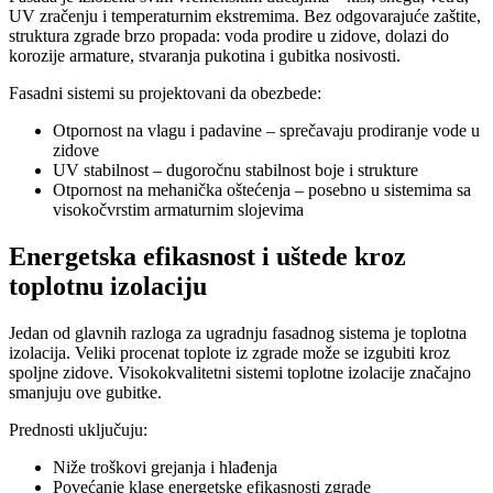
UV zračenju i temperaturnim ekstremima. Bez odgovarajuće zaštite,
struktura zgrade brzo propada: voda prodire u zidove, dolazi do
korozije armature, stvaranja pukotina i gubitka nosivosti.
Fasadni sistemi su projektovani da obezbede:
Otpornost na vlagu i padavine – sprečavaju prodiranje vode u
zidove
UV stabilnost – dugoročnu stabilnost boje i strukture
Otpornost na mehanička oštećenja – posebno u sistemima sa
visokočvrstim armaturnim slojevima
Energetska efikasnost i uštede kroz
toplotnu izolaciju
Jedan od glavnih razloga za ugradnju fasadnog sistema je toplotna
izolacija. Veliki procenat toplote iz zgrade može se izgubiti kroz
spoljne zidove. Visokokvalitetni sistemi toplotne izolacije značajno
smanjuju ove gubitke.
Prednosti uključuju:
Niže troškovi grejanja i hlađenja
Povećanje klase energetske efikasnosti zgrade