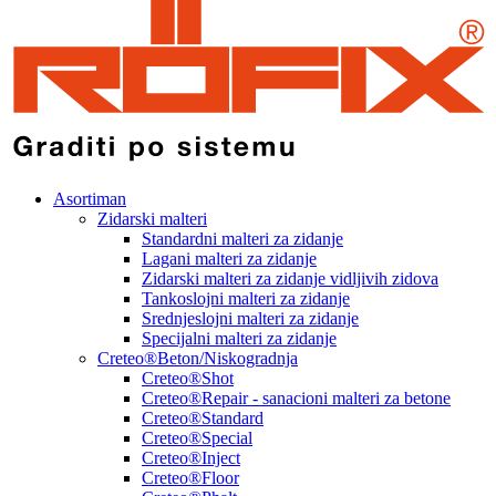
Asortiman
Zidarski malteri
Standardni malteri za zidanje
Lagani malteri za zidanje
Zidarski malteri za zidanje vidljivih zidova
Tankoslojni malteri za zidanje
Srednjeslojni malteri za zidanje
Specijalni malteri za zidanje
Creteo®Beton/Niskogradnja
Creteo®Shot
Creteo®Repair - sanacioni malteri za betone
Creteo®Standard
Creteo®Special
Creteo®Inject
Creteo®Floor