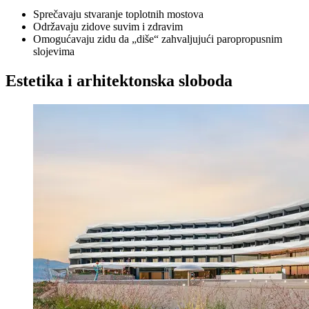
Sprečavaju stvaranje toplotnih mostova
Održavaju zidove suvim i zdravim
Omogućavaju zidu da „diše“ zahvaljujući paropropusnim
slojevima
Estetika i arhitektonska sloboda