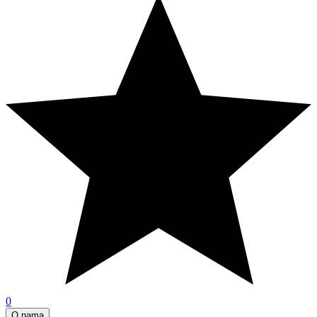
0
O nama