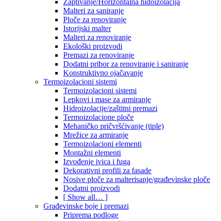
Zaptivanje/Horizontalna hidoizolacija
Malteri za saniranje
Ploče za renoviranje
Istorijski malter
Malteri za renoviranje
Ekološki proizvodi
Premazi za renoviranje
Dodatni pribor za renoviranje i saniranje
Konstruktivno ojačavanje
Termoizolacioni sistemi
Termoizolacioni sistemi
Lepkovi i mase za armiranje
Hidroizolacije/zaštitni premazi
Termoizolacione ploče
Mehaničko pričvršćivanje (tiple)
Mrežice za armiranje
Termoizolacioni elementi
Montažni elementi
Izvođenje ivica i fuga
Dekorativni profili za fasade
Nosive ploče za malterisanje/građevinske ploče
Dodatni proizvodi
[ Show all… ]
Građevinske boje i premazi
Priprema podloge