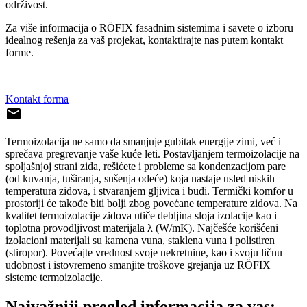
održivost.
Za više informacija o RÖFIX fasadnim sistemima i savete o izboru
idealnog rešenja za vaš projekat, kontaktirajte nas putem kontakt
forme.
Kontakt forma
Termoizolacija ne samo da smanjuje gubitak energije zimi, već i
sprečava pregrevanje vaše kuće leti. Postavljanjem termoizolacije na
spoljašnjoj strani zida, rešićete i probleme sa kondenzacijom pare
(od kuvanja, tuširanja, sušenja odeće) koja nastaje usled niskih
temperatura zidova, i stvaranjem gljivica i buđi. Termički komfor u
prostoriji će takođe biti bolji zbog povećane temperature zidova. Na
kvalitet termoizolacije zidova utiče debljina sloja izolacije kao i
toplotna provodljivost materijala λ (W/mK). Najčešće korišćeni
izolacioni materijali su kamena vuna, staklena vuna i polistiren
(stiropor). Povećajte vrednost svoje nekretnine, kao i svoju ličnu
udobnost i istovremeno smanjite troškove grejanja uz RÖFIX
sisteme termoizolacije.
Najvažniji pregled informacija za vas: