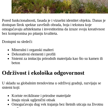
Pored funkcionalnosti, fasada je i vizuelni identitet objekta. Danas je
dostupan širok spektar završnih obrada, boja i tekstura koje
omogućavaju arhitektama i investitorima da izraze svoju kreativnost
bez kompromisa po pitanju kvaliteta.
Dostupni su sledeći:
Mineralni i organski malteri
Dekorativni elementi i profili
Sistemi za imitaciju prirodnih materijala kao što su kamen ili
beton
Održivost i ekološka odgovornost
U skladu sa globalnim trendovima u održivoj gradnji, razvijaju se
sistemi koji:
Koriste reciklirane i prirodne materijale
Imaju nizak ugljenični otisak
Omogućavaju dug vek trajanja bez štetnih uticaja na životnu