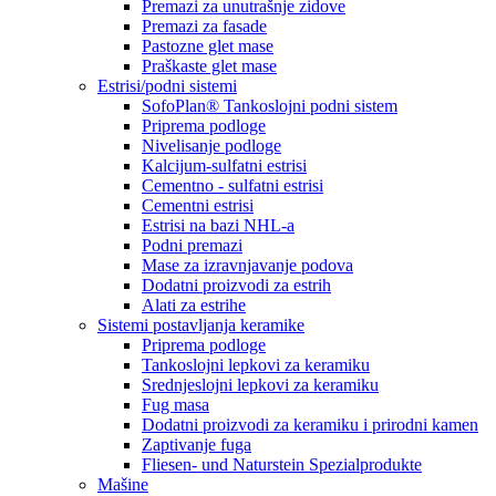
Premazi za unutrašnje zidove
Premazi za fasade
Pastozne glet mase
Praškaste glet mase
Estrisi/podni sistemi
SofoPlan® Tankoslojni podni sistem
Priprema podloge
Nivelisanje podloge
Kalcijum-sulfatni estrisi
Cementno - sulfatni estrisi
Cementni estrisi
Estrisi na bazi NHL-a
Podni premazi
Mase za izravnjavanje podova
Dodatni proizvodi za estrih
Alati za estrihe
Sistemi postavljanja keramike
Priprema podloge
Tankoslojni lepkovi za keramiku
Srednjeslojni lepkovi za keramiku
Fug masa
Dodatni proizvodi za keramiku i prirodni kamen
Zaptivanje fuga
Fliesen- und Naturstein Spezialprodukte
Mašine