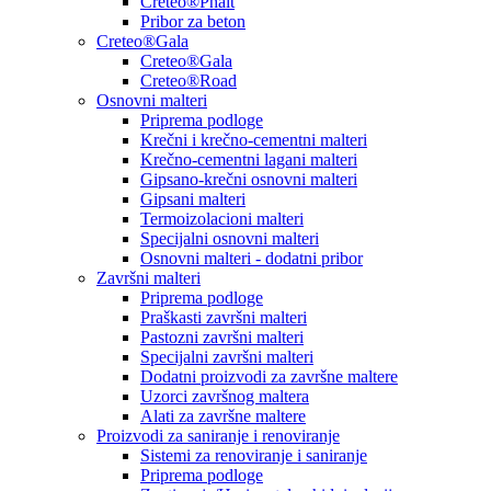
Creteo®Phalt
Pribor za beton
Creteo®Gala
Creteo®Gala
Creteo®Road
Osnovni malteri
Priprema podloge
Krečni i krečno-cementni malteri
Krečno-cementni lagani malteri
Gipsano-krečni osnovni malteri
Gipsani malteri
Termoizolacioni malteri
Specijalni osnovni malteri
Osnovni malteri - dodatni pribor
Završni malteri
Priprema podloge
Praškasti završni malteri
Pastozni završni malteri
Specijalni završni malteri
Dodatni proizvodi za završne maltere
Uzorci završnog maltera
Alati za završne maltere
Proizvodi za saniranje i renoviranje
Sistemi za renoviranje i saniranje
Priprema podloge