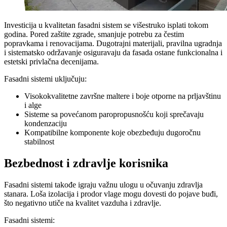
Investicija u kvalitetan fasadni sistem se višestruko isplati tokom
godina. Pored zaštite zgrade, smanjuje potrebu za čestim
popravkama i renovacijama. Dugotrajni materijali, pravilna ugradnja
i sistematsko održavanje osiguravaju da fasada ostane funkcionalna i
estetski privlačna decenijama.
Fasadni sistemi uključuju:
Visokokvalitetne završne maltere i boje otporne na prljavštinu
i alge
Sisteme sa povećanom paropropusnošću koji sprečavaju
kondenzaciju
Kompatibilne komponente koje obezbeđuju dugoročnu
stabilnost
Bezbednost i zdravlje korisnika
Fasadni sistemi takođe igraju važnu ulogu u očuvanju zdravlja
stanara. Loša izolacija i prodor vlage mogu dovesti do pojave buđi,
što negativno utiče na kvalitet vazduha i zdravlje.
Fasadni sistemi: