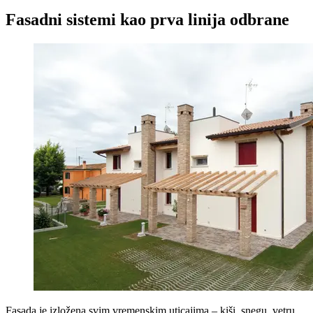
Fasadni sistemi kao prva linija odbrane
Fasada je izložena svim vremenskim uticajima – kiši, snegu, vetru,