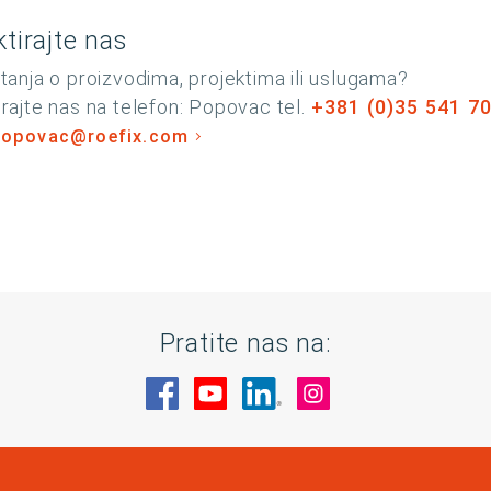
tirajte nas
tanja o proizvodima, projektima ili uslugama?
rajte nas na telefon: Popovac tel.
+381 (0)35 541 7
popovac@roefix.com
Pratite nas na:
Posetite nas na Facebook
Posetite nas na YouTube
Posetite nas na Linked
Posetite nas na 