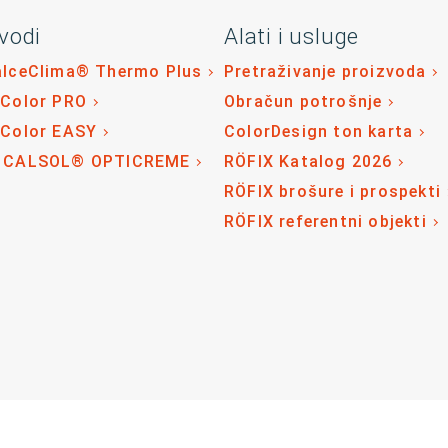
vodi
Alati i usluge
alceClima® Thermo Plus
Pretraživanje proizvoda
 Color PRO
Obračun potrošnje
 Color EASY
ColorDesign ton karta
 CALSOL® OPTICREME
RÖFIX Katalog 2026
RÖFIX brošure i prospekti
RÖFIX referentni objekti