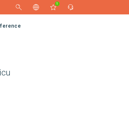
1
ference
icu