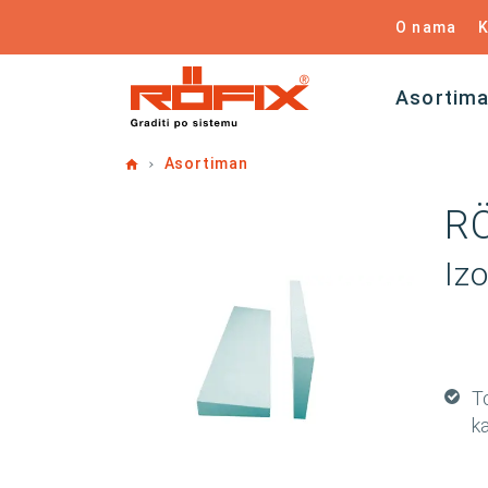
O nama
K
Asortim
Home
Asortiman
RÖ
Iz
T
ka