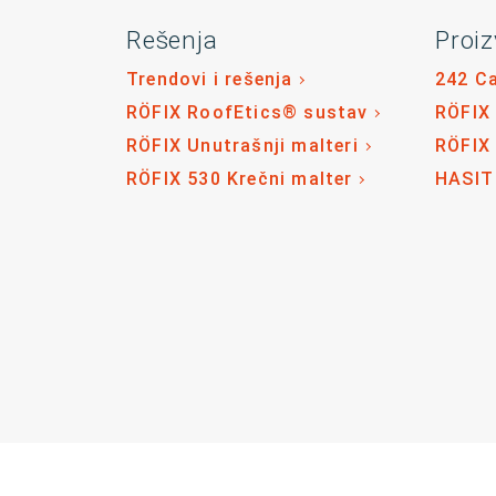
Rešenja
Proiz
Trendovi i rešenja
242 C
RÖFIX RoofEtics® sustav
RÖFIX
RÖFIX Unutrašnji malteri
RÖFIX
RÖFIX 530 Krečni malter
HASIT