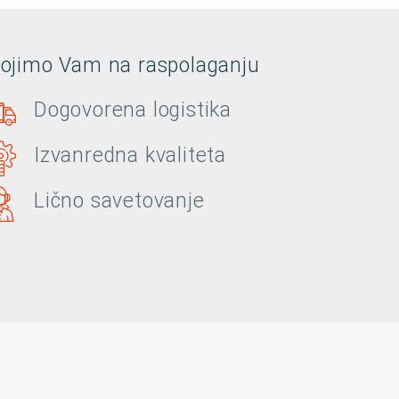
tojimo Vam na raspolaganju
Dogovorena logistika
Izvanredna kvaliteta
Lično savetovanje