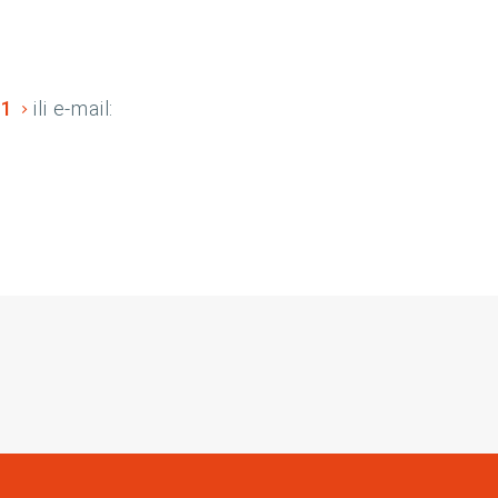
01
ili e-mail:
In
Instagram