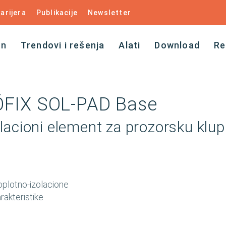
arijera
Publikacije
Newsletter
an
Trendovi i rešenja
Alati
Download
Re
FIX SOL-PAD Base
olacioni element za prozorsku klup
oplotno-izolacione
rakteristike