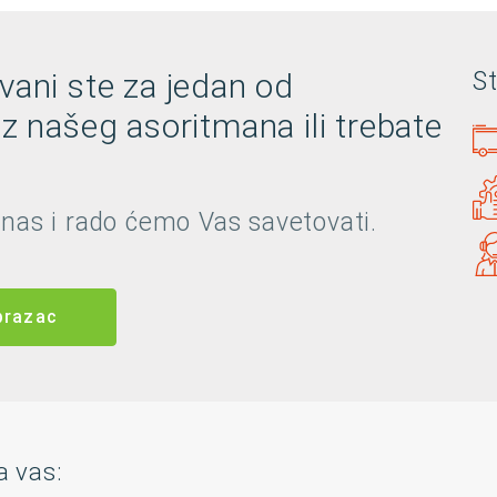
vani ste za jedan od
S
iz našeg asoritmana ili trebate
 nas i rado ćemo Vas savetovati.
brazac
a vas: