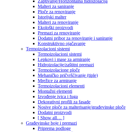
Zaptivanje/Horizontalna hidoizolacija
Malteri za saniranje
Ploče za renoviranje
Istorijski malter
Malteri za renoviranje
Ekološki proizvodi
Premazi za renoviranje
Dodatni pribor za renoviranje i saniranje
Konstruktivno ojačavanje
Termoizolacioni sistemi
Termoizolacioni sistemi
Lepkovi i mase za armiranje
Hidroizolacije/zaštitni premazi
Termoizolacione ploče
Mehaničko pričvršćivanje (tiple)
Mrežice za armiranje
Termoizolacioni elementi
Montažni elementi
Izvođenje ivica i fuga
Dekorativni profili za fasade
Nosive ploče za malterisanje/građevinske ploče
Dodatni proizvodi
[ Show all… ]
Građevinske boje i premazi
Priprema podloge