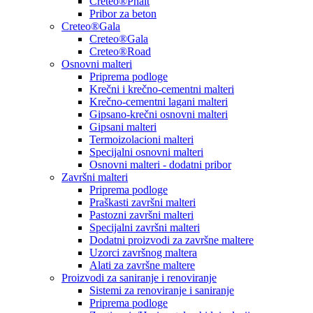
Creteo®Phalt
Pribor za beton
Creteo®Gala
Creteo®Gala
Creteo®Road
Osnovni malteri
Priprema podloge
Krečni i krečno-cementni malteri
Krečno-cementni lagani malteri
Gipsano-krečni osnovni malteri
Gipsani malteri
Termoizolacioni malteri
Specijalni osnovni malteri
Osnovni malteri - dodatni pribor
Završni malteri
Priprema podloge
Praškasti završni malteri
Pastozni završni malteri
Specijalni završni malteri
Dodatni proizvodi za završne maltere
Uzorci završnog maltera
Alati za završne maltere
Proizvodi za saniranje i renoviranje
Sistemi za renoviranje i saniranje
Priprema podloge