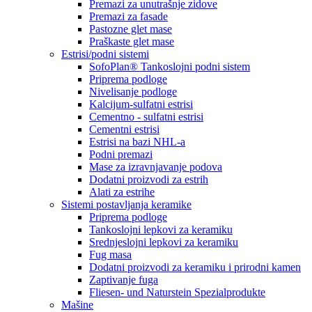
Premazi za unutrašnje zidove
Premazi za fasade
Pastozne glet mase
Praškaste glet mase
Estrisi/podni sistemi
SofoPlan® Tankoslojni podni sistem
Priprema podloge
Nivelisanje podloge
Kalcijum-sulfatni estrisi
Cementno - sulfatni estrisi
Cementni estrisi
Estrisi na bazi NHL-a
Podni premazi
Mase za izravnjavanje podova
Dodatni proizvodi za estrih
Alati za estrihe
Sistemi postavljanja keramike
Priprema podloge
Tankoslojni lepkovi za keramiku
Srednjeslojni lepkovi za keramiku
Fug masa
Dodatni proizvodi za keramiku i prirodni kamen
Zaptivanje fuga
Fliesen- und Naturstein Spezialprodukte
Mašine