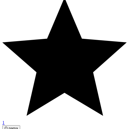
1
O nama