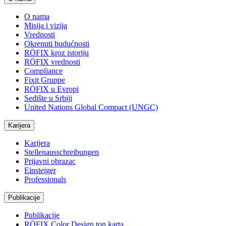
O nama
Misija i vizija
Vrednosti
Okrenuti budućnosti
RÖFIX kroz istoriju
RÖFIX vrednosti
Compliance
Fixit Gruppe
RÖFIX u Evropi
Sedište u Srbiji
United Nations Global Compact (UNGC)
Karijera
Karijera
Stellenausschreibungen
Prijavni obrazac
Einsteiger
Professionals
Publikacije
Publikacije
RÖFIX Color Design ton karta