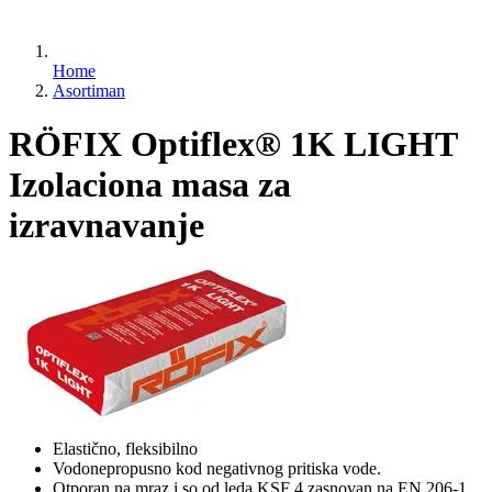
Home
Asortiman
RÖFIX Optiflex® 1K LIGHT
Izolaciona masa za
izravnavanje
Elastično, fleksibilno
Vodonepropusno kod negativnog pritiska vode.
Otporan na mraz i so od leda KSF 4 zasnovan na EN 206-1