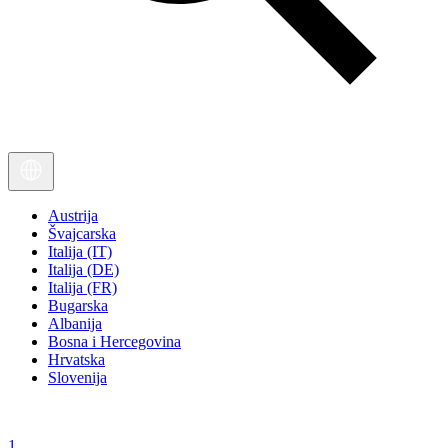
Austrija
Švajcarska
Italija (IT)
Italija (DE)
Italija (FR)
Bugarska
Albanija
Bosna i Hercegovina
Hrvatska
Slovenija
1