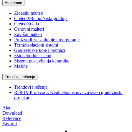
Asortiman
Zidarski malteri
Creteo®Beton/Niskogradnja
Creteo®Gala
Osnovni malteri
Završni malteri
Proizvodi za saniranje i renoviranje
Termoizolacioni sistemi
Građevinske boje i premazi
Estrisi/podni sistemi
Sistemi postavljanja keramike
Mašine
Trendovi i rešenja
Trendovi i rešenja
RÖFIX Proizvodi: Kvalitetna osnova za svaki građevinski
projekat
Alati
Download
Reference
Favoriti