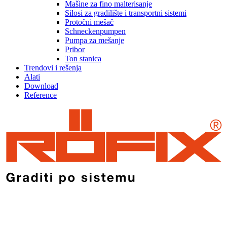
Mašine za fino malterisanje
Silosi za gradilište i transportni sistemi
Protočni mešač
Schneckenpumpen
Pumpa za mešanje
Pribor
Ton stanica
Trendovi i rešenja
Alati
Download
Reference