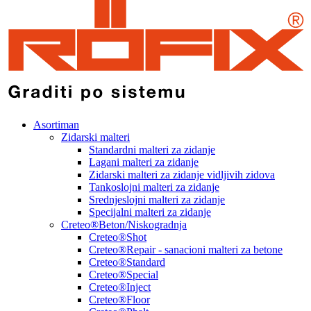
Asortiman
Zidarski malteri
Standardni malteri za zidanje
Lagani malteri za zidanje
Zidarski malteri za zidanje vidljivih zidova
Tankoslojni malteri za zidanje
Srednjeslojni malteri za zidanje
Specijalni malteri za zidanje
Creteo®Beton/Niskogradnja
Creteo®Shot
Creteo®Repair - sanacioni malteri za betone
Creteo®Standard
Creteo®Special
Creteo®Inject
Creteo®Floor