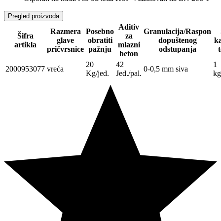
Pregled proizvoda
Aditiv
Razmera
Posebno
Granulacija/Raspon
Šifra
za
glave
obratiti
dopuštenog
ka
artikla
mlazni
pričvrsnice
pažnju
odstupanja
beton
20
42
1
2000953077
vreća
0-0,5 mm siva
Kg/jed.
Jed./pal.
k