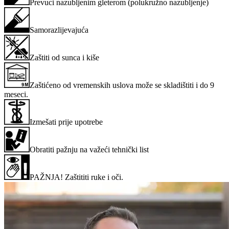
Prevuci nazubljenim gleterom (polukružno nazubljenje)
Samorazlijevajuća
Zaštiti od sunca i kiše
Zaštićeno od vremenskih uslova može se skladištiti i do 9
meseci.
Izmešati prije upotrebe
Obratiti pažnju na važeći tehnički list
PAŽNJA! Zaštititi ruke i oči.