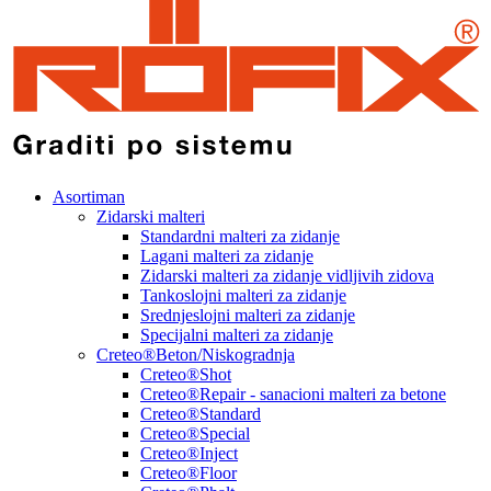
Asortiman
Zidarski malteri
Standardni malteri za zidanje
Lagani malteri za zidanje
Zidarski malteri za zidanje vidljivih zidova
Tankoslojni malteri za zidanje
Srednjeslojni malteri za zidanje
Specijalni malteri za zidanje
Creteo®Beton/Niskogradnja
Creteo®Shot
Creteo®Repair - sanacioni malteri za betone
Creteo®Standard
Creteo®Special
Creteo®Inject
Creteo®Floor