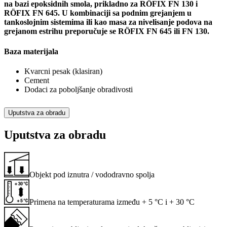
na bazi epoksidnih smola, prikladno za RÖFIX FN 130 i
RÖFIX FN 645. U kombinaciji sa podnim grejanjem u
tankoslojnim sistemima ili kao masa za nivelisanje podova na
grejanom estrihu preporučuje se RÖFIX FN 645 ili FN 130.
Baza materijala
Kvarcni pesak (klasiran)
Cement
Dodaci za poboljšanje obradivosti
Uputstva za obradu
Uputstva za obradu
Objekt pod iznutra / vododravno spolja
Primena na temperaturama između + 5 °C i + 30 °C