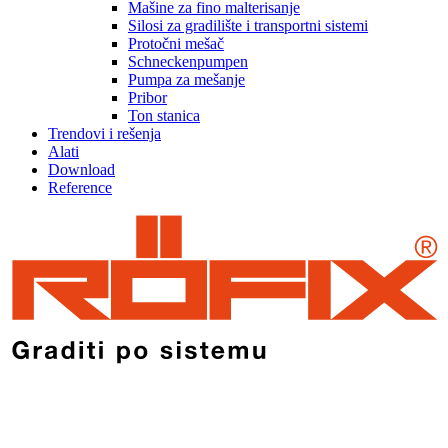
Mašine za fino malterisanje
Silosi za gradilište i transportni sistemi
Protočni mešač
Schneckenpumpen
Pumpa za mešanje
Pribor
Ton stanica
Trendovi i rešenja
Alati
Download
Reference