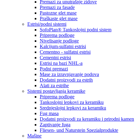
Premazi za unutrašnje zidove
Premazi za fasade
Pastozne glet mase
Praškaste glet mase
Estrisi/podni sistemi
SofoPlan® Tankoslojni podni sistem
Priprema podloge
Nivelisanje podloge
Kalcijum-sulfatni estrisi
Cementno - sulfatni estrisi
Cementni estrisi
Estrisi na bazi NHL-a
Podni premazi
Mase za izravnjavanje podova
Dodatni proizvodi za estrih
Alati za estrihe
Sistemi postavljanja keramike
Priprema podloge
Tankoslojni lepkovi za keramiku
Srednjeslojni lepkovi za keramiku
Fug masa
Dodatni proizvodi za keramiku i prirodni kamen
Zaptivanje fuga
Fliesen- und Naturstein Spezialprodukte
Mašine