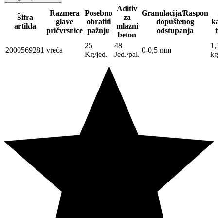
Aditiv
Razmera
Posebno
Granulacija/Raspon
Šifra
za
glave
obratiti
dopuštenog
ka
artikla
mlazni
pričvrsnice
pažnju
odstupanja
beton
25
48
1,
2000569281
vreća
0-0,5 mm
Kg/jed.
Jed./pal.
k