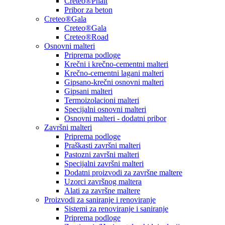
Creteo®Phalt
Pribor za beton
Creteo®Gala
Creteo®Gala
Creteo®Road
Osnovni malteri
Priprema podloge
Krečni i krečno-cementni malteri
Krečno-cementni lagani malteri
Gipsano-krečni osnovni malteri
Gipsani malteri
Termoizolacioni malteri
Specijalni osnovni malteri
Osnovni malteri - dodatni pribor
Završni malteri
Priprema podloge
Praškasti završni malteri
Pastozni završni malteri
Specijalni završni malteri
Dodatni proizvodi za završne maltere
Uzorci završnog maltera
Alati za završne maltere
Proizvodi za saniranje i renoviranje
Sistemi za renoviranje i saniranje
Priprema podloge