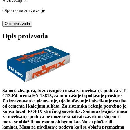
Brzovezujući
Otporno na smrzavanje
Opis proizvoda
Opis proizvoda
Samorazlivajuća, brzovezujuća masa za nivelisanje podova CT-
C12-F4 prema EN 13813, za unutrašnje i spoljašnje prostore.
Za izravnavanje, gletovanje, ujednačavanje i nivelisanje estriha
od cementa i kalcijum sulfata. Za sistemska rešenja potrebno je
konsultovati RÖFIX stručnog savetnika. Samorazlivajuća masa
za nivelisanje podova ne može se smatrati završnim slojem i
mora se obložiti podesnom oblogom kao što su pločice ili
laminat. Masa za nivelisanje podova koji se oblažu premazima