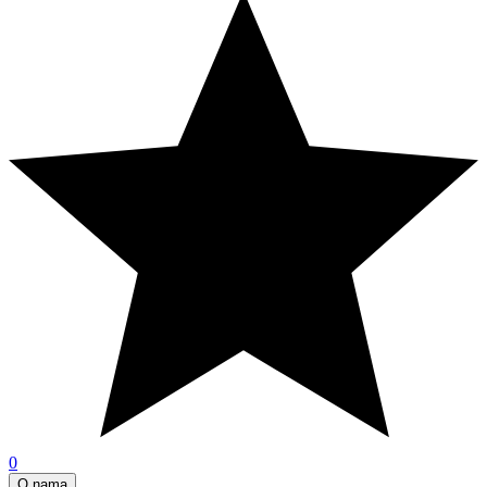
0
O nama