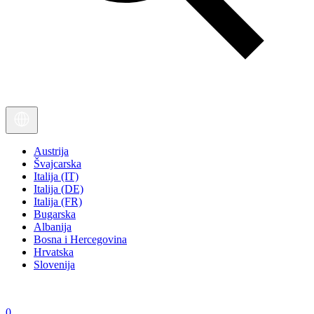
Austrija
Švajcarska
Italija (IT)
Italija (DE)
Italija (FR)
Bugarska
Albanija
Bosna i Hercegovina
Hrvatska
Slovenija
0