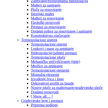
Zaptivanje/Horizontalna hidoizolacija
Malteri za saniranje
Ploče za renoviranje
Istorijski malter
Malteri za renoviranje
Ekološki proizvodi
Premazi za renoviranje
Dodatni pribor za renoviranje i saniranje
Konstruktivno ojačavanje
Termoizolacioni sistemi
Termoizolacioni sistemi
Lepkovi i mase za armiranje
Hidroizolacije/zaštitni premazi
Termoizolacione ploče
Mehaničko pričvršćivanje (tiple)
Mrežice za armiranje
Termoizolacioni elementi
Montažni elementi
Izvođenje ivica i fuga
Dekorativni profili za fasade
Nosive ploče za malterisanje/građevinske ploče
Dodatni proizvodi
[ Show all… ]
Građevinske boje i premazi
Priprema podloge