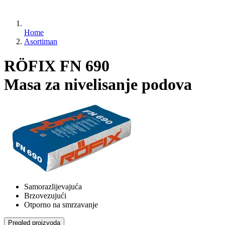
Home
Asortiman
RÖFIX FN 690
Masa za nivelisanje podova
Samorazlijevajuća
Brzovezujući
Otporno na smrzavanje
Pregled proizvoda