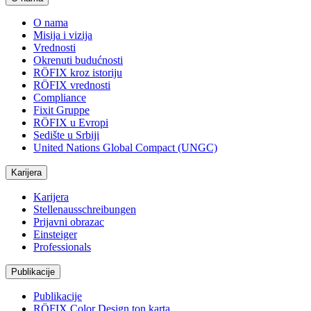
O nama
Misija i vizija
Vrednosti
Okrenuti budućnosti
RÖFIX kroz istoriju
RÖFIX vrednosti
Compliance
Fixit Gruppe
RÖFIX u Evropi
Sedište u Srbiji
United Nations Global Compact (UNGC)
Karijera
Karijera
Stellenausschreibungen
Prijavni obrazac
Einsteiger
Professionals
Publikacije
Publikacije
RÖFIX Color Design ton karta