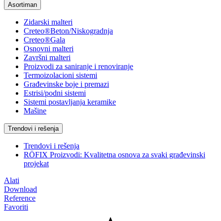
Asortiman
Zidarski malteri
Creteo®Beton/Niskogradnja
Creteo®Gala
Osnovni malteri
Završni malteri
Proizvodi za saniranje i renoviranje
Termoizolacioni sistemi
Građevinske boje i premazi
Estrisi/podni sistemi
Sistemi postavljanja keramike
Mašine
Trendovi i rešenja
Trendovi i rešenja
RÖFIX Proizvodi: Kvalitetna osnova za svaki građevinski
projekat
Alati
Download
Reference
Favoriti