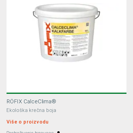
RÖFIX CalceClima®
Ekološka krečna boja
Više o proizvodu