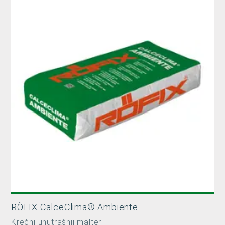
RÖFIX CalceClima® Ambiente
Krečni unutrašnji malter