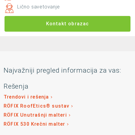
Lično savetovanje
Kontakt obrazac
Najvažniji pregled informacija za vas:
Rešenja
Trendovi i rešenja
RÖFIX RoofEtics® sustav
RÖFIX Unutrašnji malteri
RÖFIX 530 Krečni malter