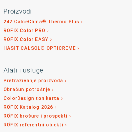
Proizvodi
242 CalceClima® Thermo Plus
RÖFIX Color PRO
RÖFIX Color EASY
HASIT CALSOL® OPTICREME
Alati i usluge
Pretraživanje proizvoda
Obračun potrošnje
ColorDesign ton karta
RÖFIX Katalog 2026
RÖFIX brošure i prospekti
RÖFIX referentni objekti