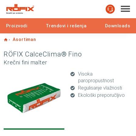
Proizvodi
Trendovi i rešenja
Downloads
Home
Asortiman
RÖFIX CalceClima® Fino
Krečni fini malter
Visoka
paropropustnost
Regulisanje vlažnosti
Ekološki preporučljivo