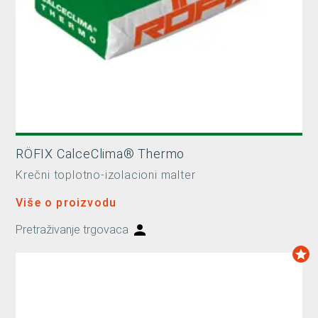
RÖFIX CalceClima® Thermo
Krečni toplotno-izolacioni malter
Više o proizvodu
Pretraživanje trgovaca