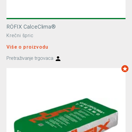
RÖFIX CalceClima®
Krečni špric
Više o proizvodu
Pretraživanje trgovaca