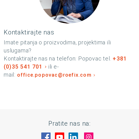
Kontaktirajte nas
Imate pitanja o proizvodima, projektima ili
uslugama?
Kontaktirajte nas na telefon: Popovac tel.
+381
(0)35 541 701
ili e-
mail:
office.popovac@roefix.com
Pratite nas na:
Posetite nas na Facebook
Posetite nas na YouTube
Posetite nas na Linked
Posetite nas na 