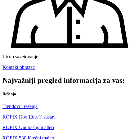
Lično savetovanje
Kontakt obrazac
Najvažniji pregled informacija za vas:
Rešenja
Trendovi i rešenja
RÖFIX RoofEtics® sustav
RÖFIX Unutrašnji malteri
RÖFIX 530 Krečni malter