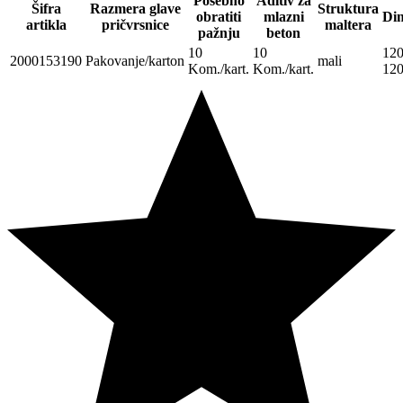
Posebno
Aditiv za
Šifra
Razmera glave
Struktura
obratiti
mlazni
Dim
artikla
pričvrsnice
maltera
pažnju
beton
10
10
12
2000153190
Pakovanje/karton
mali
Kom./kart.
Kom./kart.
12