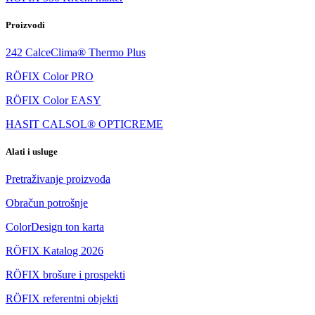
Proizvodi
242 CalceClima® Thermo Plus
RÖFIX Color PRO
RÖFIX Color EASY
HASIT CALSOL® OPTICREME
Alati i usluge
Pretraživanje proizvoda
Obračun potrošnje
ColorDesign ton karta
RÖFIX Katalog 2026
RÖFIX brošure i prospekti
RÖFIX referentni objekti