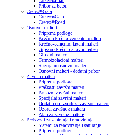
Creteo®Phalt
Pribor za beton
Creteo®Gala
Creteo®Gala
Creteo®Road
Osnovni malteri
Priprema podloge
Krečni i krečno-cementni malteri
Krečno-cementni lagani malteri
Gipsano-krečni osnovni malteri
Gipsani malteri
Termoizolacioni malteri
Specijalni osnovni malteri
Osnovni malteri - dodatni pribor
Završni malteri
Priprema podloge
Praškasti završni malteri
Pastozni završni malteri
Specijalni završni malteri
Dodatni proizvodi za završne maltere
Uzorci završnog maltera
Alati za završne maltere
Proizvodi za saniranje i renoviranje
Sistemi za renoviranje i saniranje
Priprema podloge