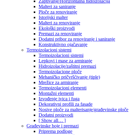
Zaptivanje/Horizontalna hidoizolacija
Malteri za saniranje
Ploče za renoviranje
Istorijski malter
Malteri za renoviranje
Ekološki proizvodi
Premazi za renoviranje
Dodatni pribor za renoviranje i saniranje
Konstruktivno ojačavanje
Termoizolacioni sistemi
Termoizolacioni sistemi
Lepkovi i mase za armiranje
Hidroizolacije/zaštitni premazi
Termoizolacione ploče
Mehaničko pričvršćivanje (tiple)
Mrežice za armiranje
Termoizolacioni elementi
Montažni elementi
Izvođenje ivica i fuga
Dekorativni profili za fasade
Nosive ploče za malterisanje/građevinske ploče
Dodatni proizvodi
[ Show all… ]
Građevinske boje i premazi
Priprema podloge