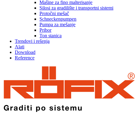
Mašine za fino malterisanje
Silosi za gradilište i transportni sistemi
Protočni mešač
Schneckenpumpen
Pumpa za mešanje
Pribor
Ton stanica
Trendovi i rešenja
Alati
Download
Reference