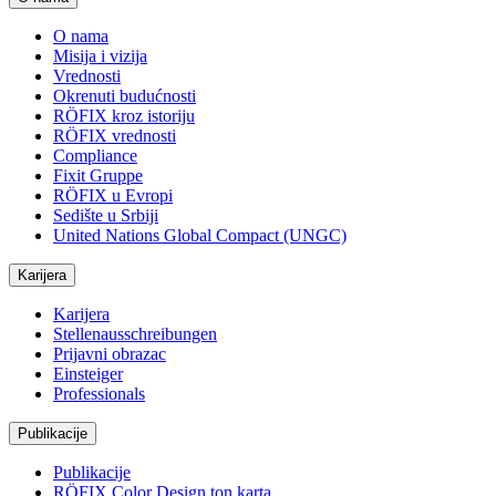
O nama
Misija i vizija
Vrednosti
Okrenuti budućnosti
RÖFIX kroz istoriju
RÖFIX vrednosti
Compliance
Fixit Gruppe
RÖFIX u Evropi
Sedište u Srbiji
United Nations Global Compact (UNGC)
Karijera
Karijera
Stellenausschreibungen
Prijavni obrazac
Einsteiger
Professionals
Publikacije
Publikacije
RÖFIX Color Design ton karta