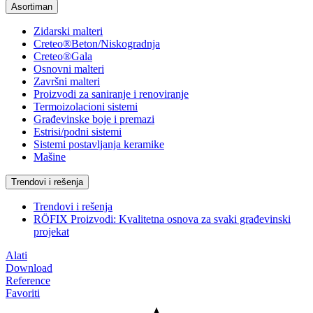
Asortiman
Zidarski malteri
Creteo®Beton/Niskogradnja
Creteo®Gala
Osnovni malteri
Završni malteri
Proizvodi za saniranje i renoviranje
Termoizolacioni sistemi
Građevinske boje i premazi
Estrisi/podni sistemi
Sistemi postavljanja keramike
Mašine
Trendovi i rešenja
Trendovi i rešenja
RÖFIX Proizvodi: Kvalitetna osnova za svaki građevinski
projekat
Alati
Download
Reference
Favoriti