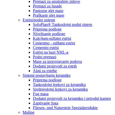
Premazi za unutrašnje zidove
Premazi za fasade
Pastozne glet mase
Praškaste glet mase
Estrisi/podni sistemi
SofoPlan® Tankoslojni podni sistem
Priprema podloge
Nivelisanje podloge
Kalcijum-sulfatni estrisi
Cementno - sulfatni estrisi
Cementni estrisi
Estrisi na bazi NHL-a
Podni premazi
Mase za izravnjavanje podova
Dodatni proizvodi za estrih
Alati za estrihe
Sistemi postavljanja keramike
Priprema podloge
Tankoslojni lepkovi za keramiku
Srednjeslojni lepkovi za keramiku
Fug masa
Dodatni proizvodi za keramiku i prirodni kamen
Zaptivanje fuga
Fliesen- und Naturstein Spezialprodukte
Mašine