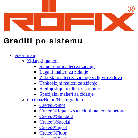
Asortiman
Zidarski malteri
Standardni malteri za zidanje
Lagani malteri za zidanje
Zidarski malteri za zidanje vidljivih zidova
Tankoslojni malteri za zidanje
Srednjeslojni malteri za zidanje
Specijalni malteri za zidanje
Creteo®Beton/Niskogradnja
Creteo®Shot
Creteo®Repair - sanacioni malteri za betone
Creteo®Standard
Creteo®Special
Creteo®Inject
Creteo®Floor