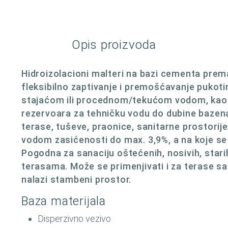
Opis proizvoda
Hidroizolacioni malteri na bazi cementa pre
fleksibilno zaptivanje i premošćavanje pukot
stajaćom ili procednom/tekućom vodom, kao 
rezervoara za tehničku vodu do dubine bazena
terase, tuševe, praonice, sanitarne prostori
vodom zasićenosti do max. 3,9%, a na koje se
Pogodna za sanaciju oštećenih, nosivih, stari
terasama. Može se primenjivati i za terase s
nalazi stambeni prostor.
Baza materijala
Disperzivno vezivo