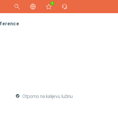
1
ference
Otporno na kalijevu lužinu