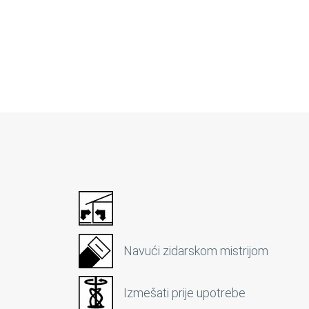
Navući zidarskom mistrijom
Izmešati prije upotrebe