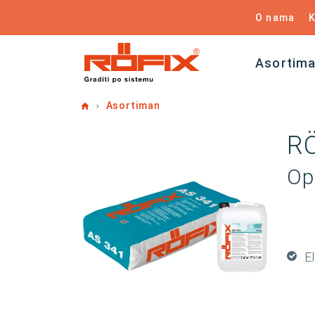
O nama
K
Asortim
Home
Asortiman
RÖ
Op
El