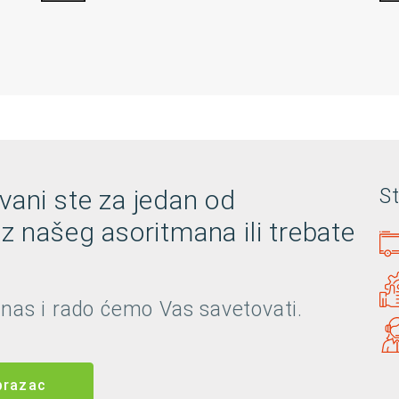
vani ste za jedan od
S
iz našeg asoritmana ili trebate
 nas i rado ćemo Vas savetovati.
brazac