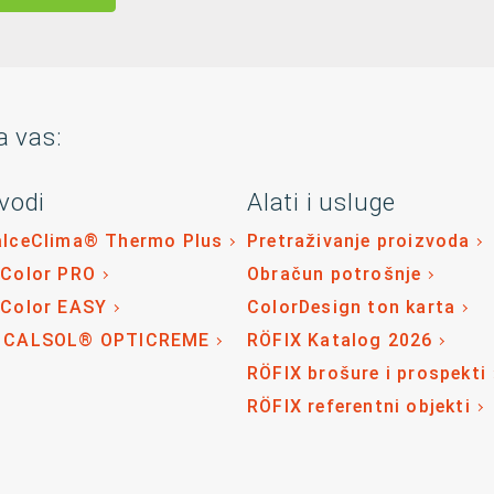
a vas:
vodi
Alati i usluge
alceClima® Thermo Plus
Pretraživanje proizvoda
 Color PRO
Obračun potrošnje
 Color EASY
ColorDesign ton karta
 CALSOL® OPTICREME
RÖFIX Katalog 2026
RÖFIX brošure i prospekti
RÖFIX referentni objekti