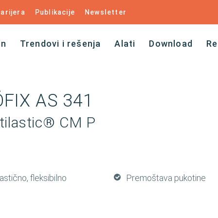
arijera
Publikacije
Newsletter
an
Trendovi i rešenja
Alati
Download
Re
FIX AS 341
tilastic® CM P
astično, fleksibilno
Premoštava pukotine