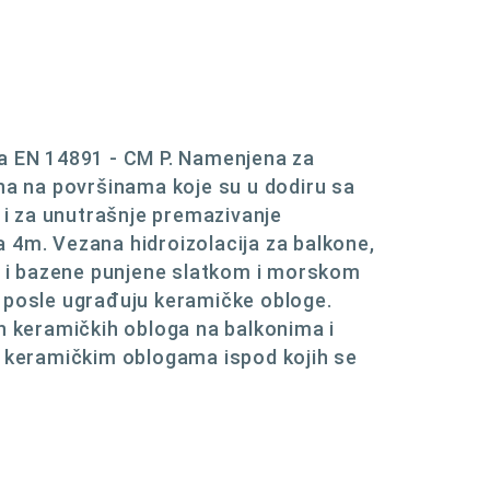
ma EN 14891 - CM P. Namenjena za
ina na površinama koje su u dodiru sa
i za unutrašnje premazivanje
 4m. Vezana hidroizolacija za balkone,
je i bazene punjene slatkom i morskom
 posle ugrađuju keramičke obloge.
h keramičkih obloga na balkonima i
a keramičkim oblogama ispod kojih se