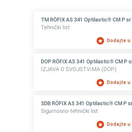
TM RÖFIX AS 341 Optilastic® CM P sr
Tehnički list
Dodajte u
DOP RÖFIX AS 341 Optilastic® CM P s
IZJAVA O SVOJSTVIMA (DOP)
Dodajte u
SDB RÖFIX AS 341 Optilastic® CM P s
Sigurnosno-tehnički list
Dodajte u