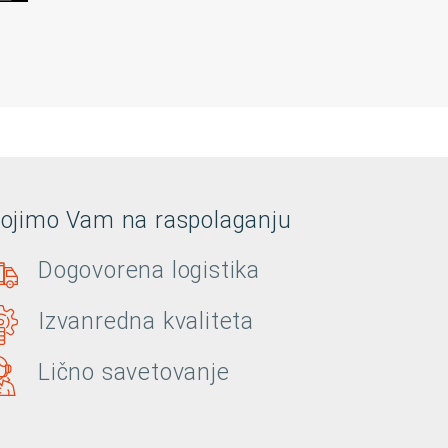
tojimo Vam na raspolaganju
Dogovorena logistika
Izvanredna kvaliteta
Lično savetovanje