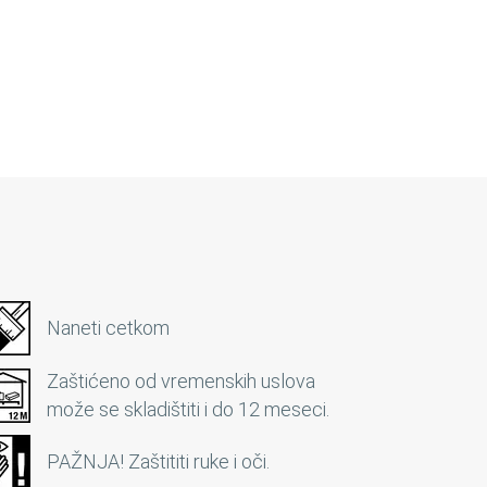
Naneti cetkom
Zaštićeno od vremenskih uslova
može se skladištiti i do 12 meseci.
PAŽNJA! Zaštititi ruke i oči.