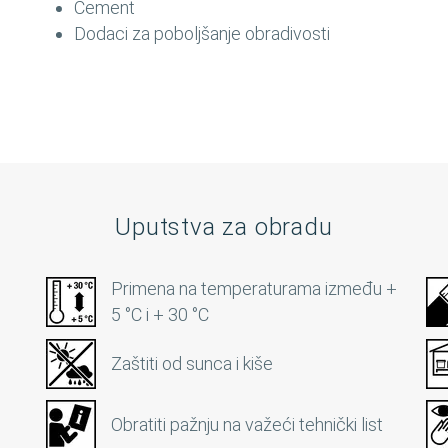
Cement
Dodaci za poboljšanje obradivosti
Uputstva za obradu
Primena na temperaturama između +
5 °C i + 30 °C
Zaštiti od sunca i kiše
Obratiti pažnju na važeći tehnički list