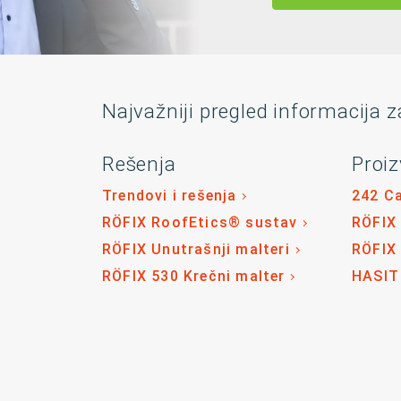
Najvažniji pregled informacija z
Rešenja
Proiz
Trendovi i rešenja
242 C
RÖFIX RoofEtics® sustav
RÖFIX
RÖFIX Unutrašnji malteri
RÖFIX
RÖFIX 530 Krečni malter
HASIT