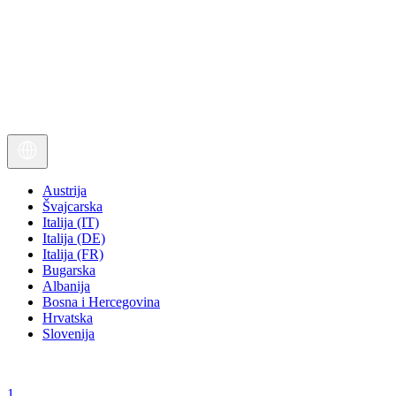
Austrija
Švajcarska
Italija (IT)
Italija (DE)
Italija (FR)
Bugarska
Albanija
Bosna i Hercegovina
Hrvatska
Slovenija
1