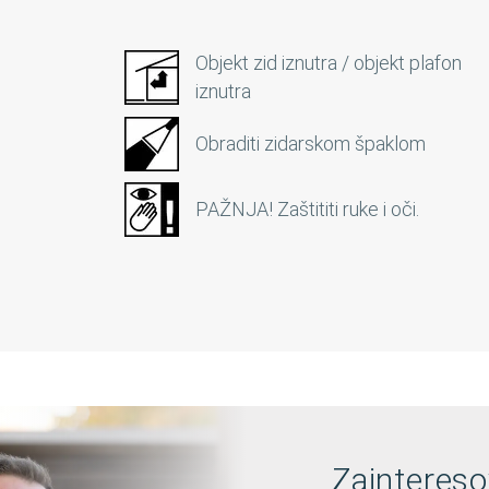
Objekt zid iznutra / objekt plafon
iznutra
Obraditi zidarskom špaklom
PAŽNJA! Zaštititi ruke i oči.
Zaintereso