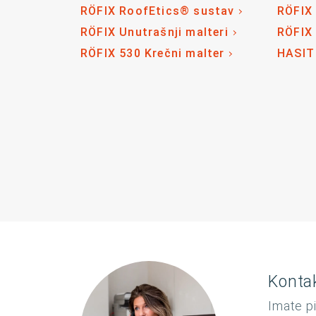
RÖFIX RoofEtics® sustav
RÖFIX
RÖFIX Unutrašnji malteri
RÖFIX
RÖFIX 530 Krečni malter
HASIT
Kontak
Imate pi