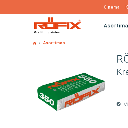
O nama
K
Asortim
Home
Asortiman
RÖ
Kr
V