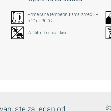
Primena na temperaturama između +
5 °C i + 30 °C
Zaštiti od sunca i kiše
vani ste za jedan od
S