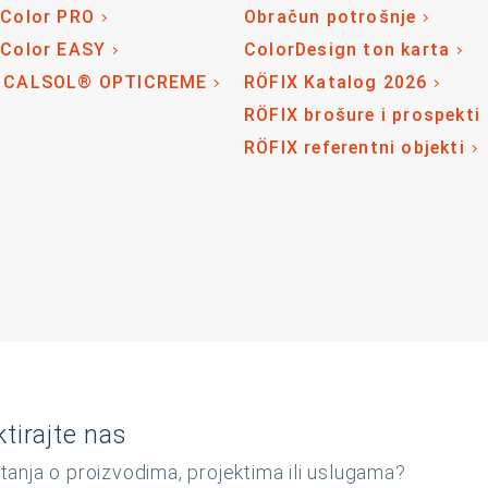
 Color PRO
Obračun potrošnje
 Color EASY
ColorDesign ton karta
 CALSOL® OPTICREME
RÖFIX Katalog 2026
RÖFIX brošure i prospekti
RÖFIX referentni objekti
tirajte nas
tanja o proizvodima, projektima ili uslugama?