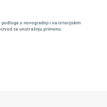
 podloga u novogradnji i na istorijskim
oizvod za unutrašnju primenu.