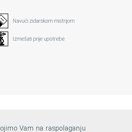
Navući zidarskom mistrijom
Izmešati prije upotrebe
tojimo Vam na raspolaganju