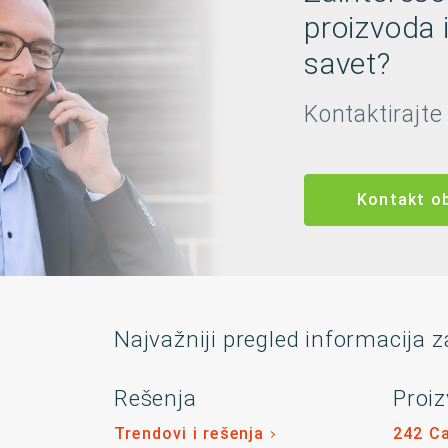
proizvoda 
savet?
Kontaktirajte
Kontakt o
Najvažniji pregled informacija z
Rešenja
Proiz
Trendovi i rešenja
242 C