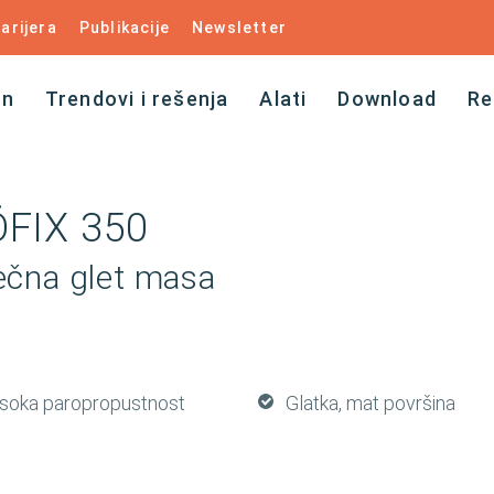
arijera
Publikacije
Newsletter
an
Trendovi i rešenja
Alati
Download
Re
FIX 350
ečna glet masa
isoka paropropustnost
Glatka, mat površina