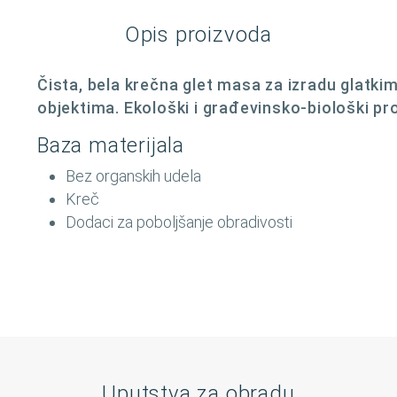
Opis proizvoda
Čista, bela krečna glet masa za izradu glatkim
objektima. Ekološki i građevinsko-biološki pr
Baza materijala
Bez organskih udela
Kreč
Dodaci za poboljšanje obradivosti
Uputstva za obradu