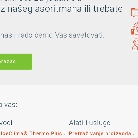
iz našeg asoritmana ili trebate
 nas i rado ćemo Vas savetovati.
brazac
a vas:
vodi
Alati i usluge
alceClima® Thermo Plus
Pretraživanje proizvoda