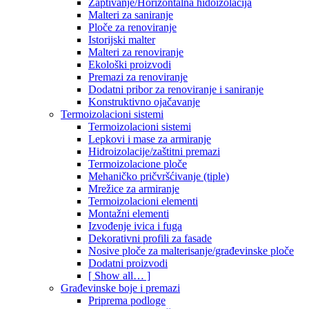
Zaptivanje/Horizontalna hidoizolacija
Malteri za saniranje
Ploče za renoviranje
Istorijski malter
Malteri za renoviranje
Ekološki proizvodi
Premazi za renoviranje
Dodatni pribor za renoviranje i saniranje
Konstruktivno ojačavanje
Termoizolacioni sistemi
Termoizolacioni sistemi
Lepkovi i mase za armiranje
Hidroizolacije/zaštitni premazi
Termoizolacione ploče
Mehaničko pričvršćivanje (tiple)
Mrežice za armiranje
Termoizolacioni elementi
Montažni elementi
Izvođenje ivica i fuga
Dekorativni profili za fasade
Nosive ploče za malterisanje/građevinske ploče
Dodatni proizvodi
[ Show all… ]
Građevinske boje i premazi
Priprema podloge