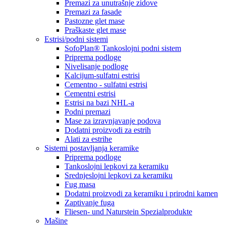
Premazi za unutrašnje zidove
Premazi za fasade
Pastozne glet mase
Praškaste glet mase
Estrisi/podni sistemi
SofoPlan® Tankoslojni podni sistem
Priprema podloge
Nivelisanje podloge
Kalcijum-sulfatni estrisi
Cementno - sulfatni estrisi
Cementni estrisi
Estrisi na bazi NHL-a
Podni premazi
Mase za izravnjavanje podova
Dodatni proizvodi za estrih
Alati za estrihe
Sistemi postavljanja keramike
Priprema podloge
Tankoslojni lepkovi za keramiku
Srednjeslojni lepkovi za keramiku
Fug masa
Dodatni proizvodi za keramiku i prirodni kamen
Zaptivanje fuga
Fliesen- und Naturstein Spezialprodukte
Mašine