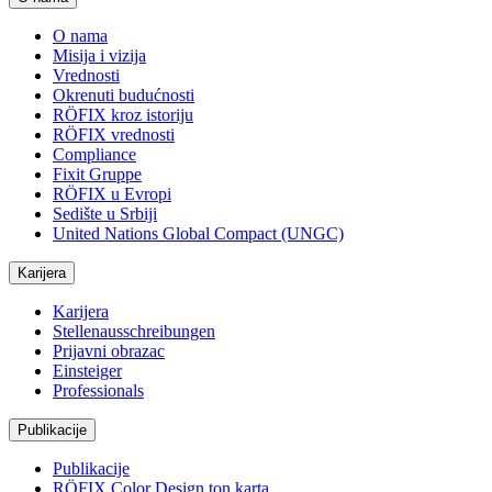
O nama
Misija i vizija
Vrednosti
Okrenuti budućnosti
RÖFIX kroz istoriju
RÖFIX vrednosti
Compliance
Fixit Gruppe
RÖFIX u Evropi
Sedište u Srbiji
United Nations Global Compact (UNGC)
Karijera
Karijera
Stellenausschreibungen
Prijavni obrazac
Einsteiger
Professionals
Publikacije
Publikacije
RÖFIX Color Design ton karta