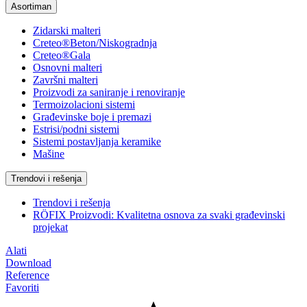
Asortiman
Zidarski malteri
Creteo®Beton/Niskogradnja
Creteo®Gala
Osnovni malteri
Završni malteri
Proizvodi za saniranje i renoviranje
Termoizolacioni sistemi
Građevinske boje i premazi
Estrisi/podni sistemi
Sistemi postavljanja keramike
Mašine
Trendovi i rešenja
Trendovi i rešenja
RÖFIX Proizvodi: Kvalitetna osnova za svaki građevinski
projekat
Alati
Download
Reference
Favoriti