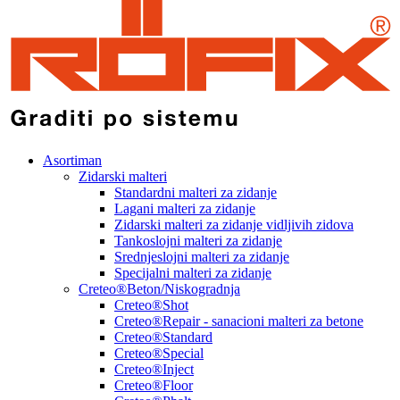
Asortiman
Zidarski malteri
Standardni malteri za zidanje
Lagani malteri za zidanje
Zidarski malteri za zidanje vidljivih zidova
Tankoslojni malteri za zidanje
Srednjeslojni malteri za zidanje
Specijalni malteri za zidanje
Creteo®Beton/Niskogradnja
Creteo®Shot
Creteo®Repair - sanacioni malteri za betone
Creteo®Standard
Creteo®Special
Creteo®Inject
Creteo®Floor