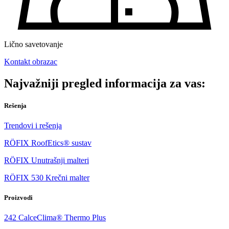
Lično savetovanje
Kontakt obrazac
Najvažniji pregled informacija za vas:
Rešenja
Trendovi i rešenja
RÖFIX RoofEtics® sustav
RÖFIX Unutrašnji malteri
RÖFIX 530 Krečni malter
Proizvodi
242 CalceClima® Thermo Plus