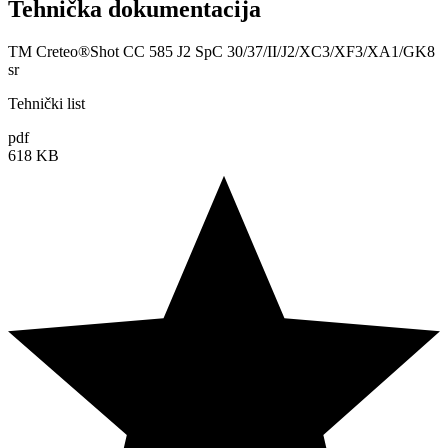
Tehnička dokumentacija
TM Creteo®Shot CC 585 J2 SpC 30/37/II/J2/XC3/XF3/XA1/GK8
sr
Tehnički list
pdf
618 KB