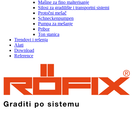
Mašine za fino malterisanje
Silosi za gradilište i transportni sistemi
Protočni mešač
Schneckenpumpen
Pumpa za mešanje
Pribor
Ton stanica
Trendovi i rešenja
Alati
Download
Reference