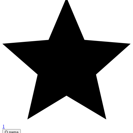
1
O nama