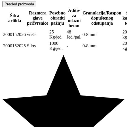
Pregled proizvoda
Aditiv
Razmera
Posebno
Granulacija/Raspon
Šifra
za
glave
obratiti
dopuštenog
ka
artikla
mlazni
pričvrsnice
pažnju
odstupanja
t
beton
25
48
20
2000152026
vreća
0-8 mm
Kg/jed.
Jed./pal.
kg
1000
20
2000152025
Silos
-
0-8 mm
Kg/jed.
kg