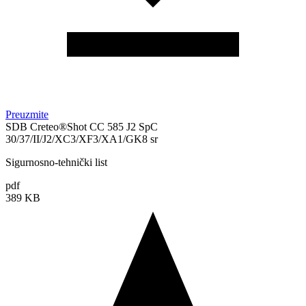
Preuzmite
SDB Creteo®Shot CC 585 J2 SpC
30/37/II/J2/XC3/XF3/XA1/GK8 sr
Sigurnosno-tehnički list
pdf
389 KB