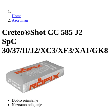
Home
Asortiman
Creteo®Shot CC 585 J2
SpC
30/37/II/J2/XC3/XF3/XA1/GK8
Dobro prianjanje
Neznatno odbijanje