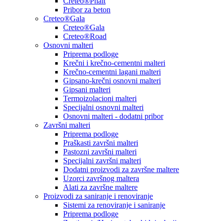
Creteo®Phalt
Pribor za beton
Creteo®Gala
Creteo®Gala
Creteo®Road
Osnovni malteri
Priprema podloge
Krečni i krečno-cementni malteri
Krečno-cementni lagani malteri
Gipsano-krečni osnovni malteri
Gipsani malteri
Termoizolacioni malteri
Specijalni osnovni malteri
Osnovni malteri - dodatni pribor
Završni malteri
Priprema podloge
Praškasti završni malteri
Pastozni završni malteri
Specijalni završni malteri
Dodatni proizvodi za završne maltere
Uzorci završnog maltera
Alati za završne maltere
Proizvodi za saniranje i renoviranje
Sistemi za renoviranje i saniranje
Priprema podloge