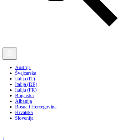
Austrija
Švajcarska
Italija (IT)
Italija (DE)
Italija (FR)
Bugarska
Albanija
Bosna i Hercegovina
Hrvatska
Slovenija
1