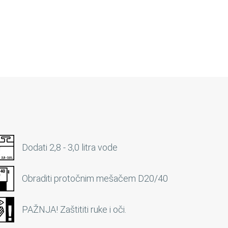
Dodati 2,8 - 3,0 litra vode
Obraditi protočnim mešačem D20/40
PAŽNJA! Zaštititi ruke i oči.