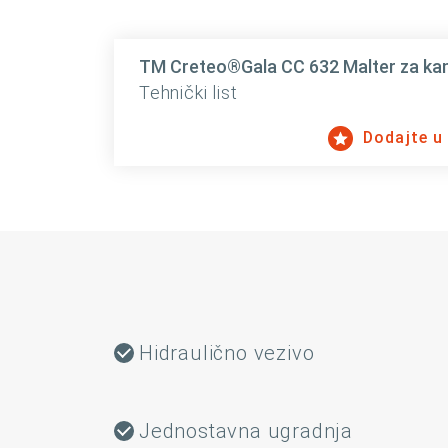
TM Creteo®Gala CC 632 Malter za ka
Tehnički list
Dodajte u
Hidraulično vezivo
Jednostavna ugradnja