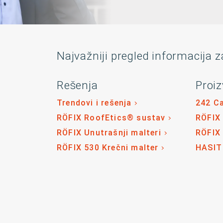
Najvažniji pregled informacija z
Rešenja
Proiz
Trendovi i rešenja
242 C
RÖFIX RoofEtics® sustav
RÖFIX
RÖFIX Unutrašnji malteri
RÖFIX
RÖFIX 530 Krečni malter
HASIT