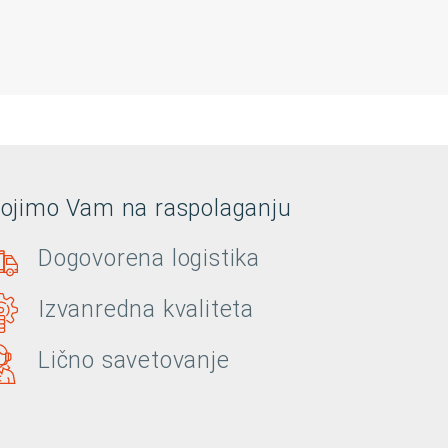
tojimo Vam na raspolaganju
Dogovorena logistika
Izvanredna kvaliteta
Lično savetovanje