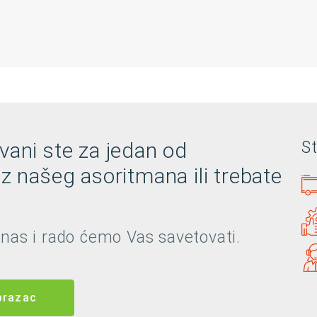
vani ste za jedan od
S
iz našeg asoritmana ili trebate
 nas i rado ćemo Vas savetovati.
brazac