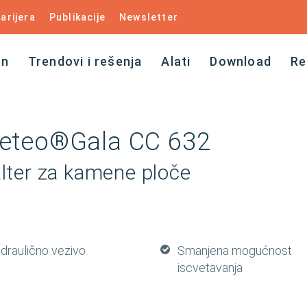
arijera
Publikacije
Newsletter
an
Trendovi i rešenja
Alati
Download
Re
eteo®Gala CC 632
lter za kamene ploče
idraulično vezivo
Smanjena mogućnost
iscvetavanja