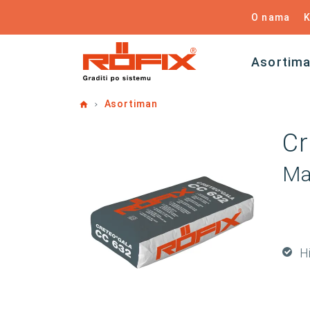
O nama
K
Asortim
Home
Asortiman
Cr
Ma
H