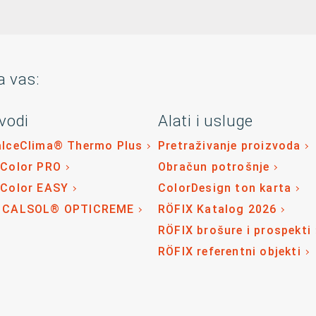
a vas:
vodi
Alati i usluge
alceClima® Thermo Plus
Pretraživanje proizvoda
 Color PRO
Obračun potrošnje
 Color EASY
ColorDesign ton karta
 CALSOL® OPTICREME
RÖFIX Katalog 2026
RÖFIX brošure i prospekti
RÖFIX referentni objekti