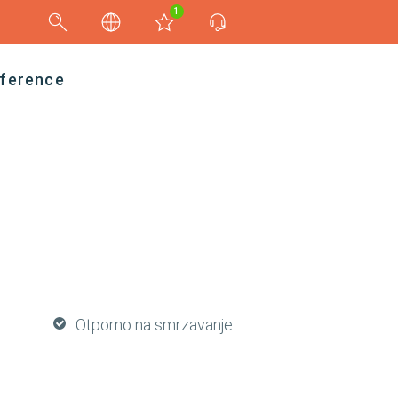
1
ference
Otporno na smrzavanje