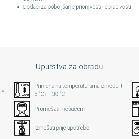
Dodaci za poboljšanje prionjivosti i obradivosti
Uputstva za obradu
Primena na temperaturama između +
ja
5 °C i + 30 °C
Promešati mešačem
Izmešati prije upotrebe