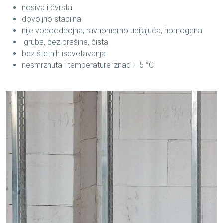
nosiva i čvrsta
dovoljno stabilna
nije vodoodbojna, ravnomerno upijajuća, homogena
gruba, bez prašine, čista
bez štetnih iscvetavanja
nesmrznuta i temperature iznad + 5 °C