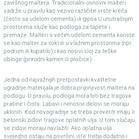
završnog maltera. Tradicionalni osnovni malteri
sadrže u pravilu kao vezivo različite vrste kreča
(često sa udelom cementa) ili gipsa.U unutrašnjim
prostorima služe kao podloga za tapete i
premaze. Malteri s većim udelom cementa koriste
se kao malter za sokl ili u vlažnim prostorima (npr.
podrum ili kupatilo) i kao nosivi sloj za teške
obloge (prirodni kamen ili pločice).
Jedna od najvažnijih pretpostavki kvalitetne
ugradnje materijala je dobra prijonjivost maltera na
podlogu. U pravilu, podloga mora biti bez tragova
prašine i čista. Labavi i nenosivi delovi se moraju
ukloniti. Kod novogradnje se treba proveriti imaju li
betonski zidovi tragove oplatnih ulja. U tom slučaju
se zidovi moraju navlažiti. Ako oplatna ulja
svejedno ostaju na površini, iste treba dodatno i