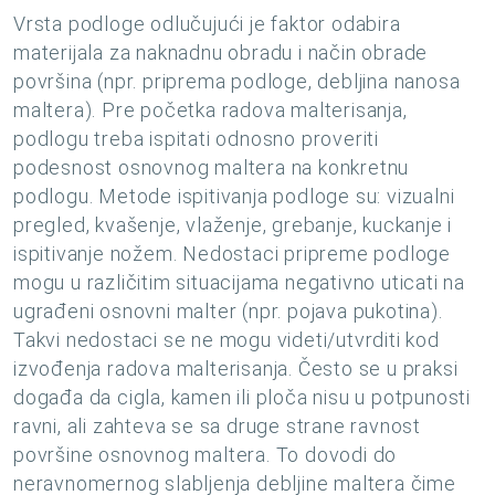
Vrsta podloge odlučujući je faktor odabira
materijala za naknadnu obradu i način obrade
površina (npr. priprema podloge, debljina nanosa
maltera). Pre početka radova malterisanja,
podlogu treba ispitati odnosno proveriti
podesnost osnovnog maltera na konkretnu
podlogu. Metode ispitivanja podloge su: vizualni
pregled, kvašenje, vlaženje, grebanje, kuckanje i
ispitivanje nožem. Nedostaci pripreme podloge
mogu u različitim situacijama negativno uticati na
ugrađeni osnovni malter (npr. pojava pukotina).
Takvi nedostaci se ne mogu videti/utvrditi kod
izvođenja radova malterisanja. Često se u praksi
događa da cigla, kamen ili ploča nisu u potpunosti
ravni, ali zahteva se sa druge strane ravnost
površine osnovnog maltera. To dovodi do
neravnomernog slabljenja debljine maltera čime