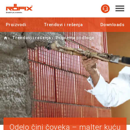
Proizvodi
Trendovi i rešenja
Downloads
Home
Trendovi i rešenja
Priprema podloge
Odelo čini čoveka – malter kuću