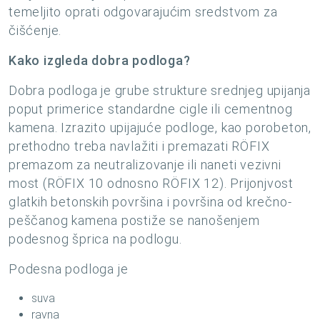
temeljito oprati odgovarajućim sredstvom za
čišćenje.
Kako izgleda dobra podloga?
Dobra podloga je grube strukture srednjeg upijanja
poput primerice standardne cigle ili cementnog
kamena. Izrazito upijajuće podloge, kao porobeton,
prethodno treba navlažiti i premazati RÖFIX
premazom za neutralizovanje ili naneti vezivni
most (RÖFIX 10 odnosno RÖFIX 12). Prijonjvost
glatkih betonskih površina i površina od krečno-
peščanog kamena postiže se nanošenjem
podesnog šprica na podlogu.
Podesna podloga je
suva
ravna