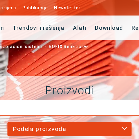
arijera
Publikacije
Newsletter
an
Trendovi i rešenja
Alati
Download
Re
izolacioni sistemi
RÖFIX RenEtics®
Proizvodi
Podela proizvoda