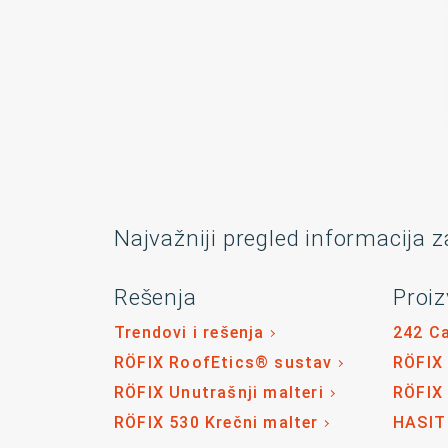
Najvažniji pregled informacija z
Rešenja
Proiz
Trendovi i rešenja
242 C
RÖFIX RoofEtics® sustav
RÖFIX
RÖFIX Unutrašnji malteri
RÖFIX
RÖFIX 530 Krečni malter
HASIT