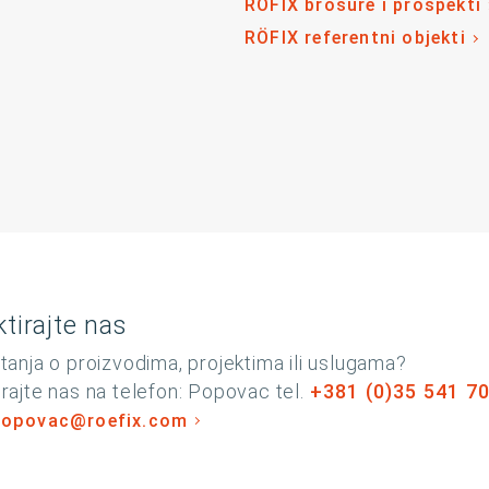
RÖFIX brošure i prospekti
RÖFIX referentni objekti
tirajte nas
tanja o proizvodima, projektima ili uslugama?
rajte nas na telefon: Popovac tel.
+381 (0)35 541 7
popovac@roefix.com