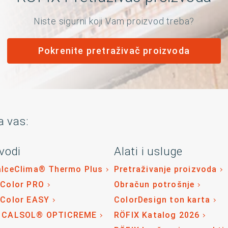
Niste sigurni koji Vam proizvod treba?
Pokrenite pretraživač proizvoda
a vas:
vodi
Alati i usluge
alceClima® Thermo Plus
Pretraživanje proizvoda
 Color PRO
Obračun potrošnje
 Color EASY
ColorDesign ton karta
 CALSOL® OPTICREME
RÖFIX Katalog 2026