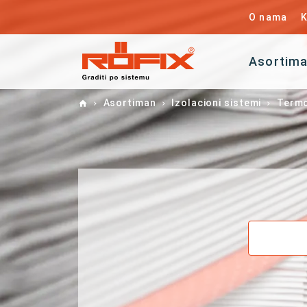
O nama
K
Asortim
Home
Asortiman
Izolacioni sistemi
Termo