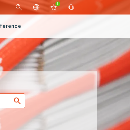
1
ference